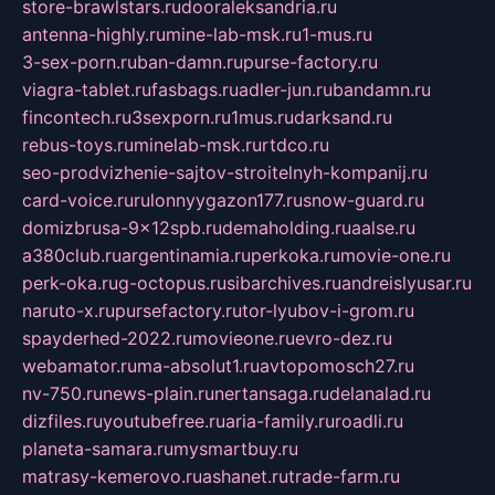
store-brawlstars.ru
dooraleksandria.ru
antenna-highly.ru
mine-lab-msk.ru
1-mus.ru
3-sex-porn.ru
ban-damn.ru
purse-factory.ru
viagra-tablet.ru
fasbags.ru
adler-jun.ru
bandamn.ru
fincontech.ru
3sexporn.ru
1mus.ru
darksand.ru
rebus-toys.ru
minelab-msk.ru
rtdco.ru
seo-prodvizhenie-sajtov-stroitelnyh-kompanij.ru
card-voice.ru
rulonnyygazon177.ru
snow-guard.ru
domizbrusa-9x12spb.ru
demaholding.ru
aalse.ru
a380club.ru
argentinamia.ru
perkoka.ru
movie-one.ru
perk-oka.ru
g-octopus.ru
sibarchives.ru
andreislyusar.ru
naruto-x.ru
pursefactory.ru
tor-lyubov-i-grom.ru
spayderhed-2022.ru
movieone.ru
evro-dez.ru
webamator.ru
ma-absolut1.ru
avtopomosch27.ru
nv-750.ru
news-plain.ru
nertansaga.ru
delanalad.ru
dizfiles.ru
youtubefree.ru
aria-family.ru
roadli.ru
planeta-samara.ru
mysmartbuy.ru
matrasy-kemerovo.ru
ashanet.ru
trade-farm.ru