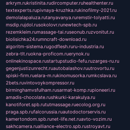
arkrym.ru
kristinita.ru
dircomputer.ru
healthenter.ru
textexperts.ru
pivnaya-kruzhka.ru
kinofilmy-2021.ru
demolalapaluza.ru
tanyavanya.ru
remstir-tolyatti.ru
msdip.ru
jdol.ru
sokolovr.ru
newtech-spb.ru
rezemkleim.ru
massage-tai.ru
seonub.ru
zvonitut.ru
biolisichka24.ru
mncraft-download.ru
algoritm-sistema.ru
godflesh.ru
ru-industria.ru
zebra-tlt.ru
okna-proficom.ru
erynok.ru
onlinekinospace.ru
startupstudio-fefu.ru
zarges-ru.ru
gegenjustizunrecht.ru
autobalashov.ru
utrovortu.ru
spiski-firm.ru
elara-m.ru
kinomusorka.ru
mkcslava.ru
2bets.ru
vintovoykompressor.ru
birminghamvsfulham.ru
sarmat-komp.ru
pioneeri.ru
amadis-chocolate.ru
shkurki-karakulya.ru
kanotiforet.spb.ru
tutmassage.ru
ecolog.org.ru
praga.spb.ru
falcorussia.ru
autodoctorservis.ru
kamertondom.spb.ru
net-life.net.ru
avto-vozim.ru
sakhcamera.ru
alliance-electro.spb.ru
stroyavt.ru