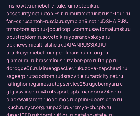
imshowtv.ru
mebel-v-tule.ru
mobtopik.ru
pcsecurity.net.ru
tool-sib.ru
multimetrunit.ru
sp-tour.ru
fan-cs.ru
santeh-russia.ru
symbian9.net.ru
DSHAIR.RU
tmmotors.spb.ru
xjocuricopii.com
musavtomat.msk.ru
obustrojdom.ru
sovetcik.ru
ybaranovskaya.ru
ppknews.ru
cult-alshei.ru
JAPANRUSSIA.RU
proekciyamebel.ru
imper-finans.ru
rim.org.ru
glamourai.ru
brassminus.ru
zabor-pro.ru
ftn.pp.ru
dorogoe58.ru
laimengpacker.ru
kuzova-zapchasti.ru
sageerp.ru
taxodrom.ru
dsrazvitie.ru
hardcity.net.ru
ratinghomegames.ru
topservice25.ru
gubernyan.ru
gtglasslined.ru
ii4.ru
tssport.spb.ru
andorra24.com
blackwallstreet.ru
oboimos.ru
optim-doors.com.ru
ikuch.ru
nycr.org.ru
npa21.ru
vremya-ch.spb.ru
desert000.ru
ivtorgi.ru
ifiori.ru
catalog-statei.ru
dcv.org.ru
spetsmaster174.ru
ipkameryhiseeu.ru
dum26.ru
ruspol.spb.ru
fr-opendp.ru
kam-solnyshko.ru
cheyenne-arapaho.ru
sevzapmetal.spb.ru