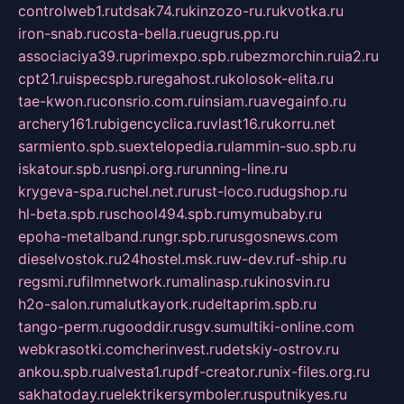
controlweb1.ru
tdsak74.ru
kinzozo-ru.ru
kvotka.ru
iron-snab.ru
costa-bella.ru
eugrus.pp.ru
associaciya39.ru
primexpo.spb.ru
bezmorchin.ru
ia2.ru
cpt21.ru
ispecspb.ru
regahost.ru
kolosok-elita.ru
tae-kwon.ru
consrio.com.ru
insiam.ru
avegainfo.ru
archery161.ru
bigencyclica.ru
vlast16.ru
korru.net
sarmiento.spb.su
extelopedia.ru
lammin-suo.spb.ru
iskatour.spb.ru
snpi.org.ru
running-line.ru
krygeva-spa.ru
chel.net.ru
rust-loco.ru
dugshop.ru
hl-beta.spb.ru
school494.spb.ru
mymubaby.ru
epoha-metalband.ru
ngr.spb.ru
rusgosnews.com
dieselvostok.ru
24hostel.msk.ru
w-dev.ru
f-ship.ru
regsmi.ru
filmnetwork.ru
malinasp.ru
kinosvin.ru
h2o-salon.ru
malutkayork.ru
deltaprim.spb.ru
tango-perm.ru
gooddir.ru
sgv.su
multiki-online.com
webkrasotki.com
cherinvest.ru
detskiy-ostrov.ru
ankou.spb.ru
alvesta1.ru
pdf-creator.ru
nix-files.org.ru
sakhatoday.ru
elektrikersymboler.ru
sputnikyes.ru