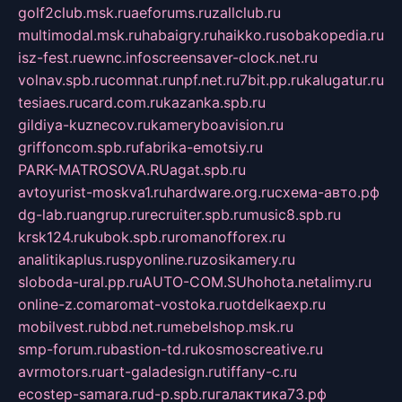
golf2club.msk.ru
aeforums.ru
zallclub.ru
multimodal.msk.ru
habaigry.ru
haikko.ru
sobakopedia.ru
isz-fest.ru
ewnc.info
screensaver-clock.net.ru
volnav.spb.ru
comnat.ru
npf.net.ru
7bit.pp.ru
kalugatur.ru
tesiaes.ru
card.com.ru
kazanka.spb.ru
gildiya-kuznecov.ru
kameryboavision.ru
griffoncom.spb.ru
fabrika-emotsiy.ru
PARK-MATROSOVA.RU
agat.spb.ru
avtoyurist-moskva1.ru
hardware.org.ru
схема-авто.рф
dg-lab.ru
angrup.ru
recruiter.spb.ru
music8.spb.ru
krsk124.ru
kubok.spb.ru
romanofforex.ru
analitikaplus.ru
spyonline.ru
zosikamery.ru
sloboda-ural.pp.ru
AUTO-COM.SU
hohota.net
alimy.ru
online-z.com
aromat-vostoka.ru
otdelkaexp.ru
mobilvest.ru
bbd.net.ru
mebelshop.msk.ru
smp-forum.ru
bastion-td.ru
kosmoscreative.ru
avrmotors.ru
art-galadesign.ru
tiffany-c.ru
ecostep-samara.ru
d-p.spb.ru
галактика73.рф