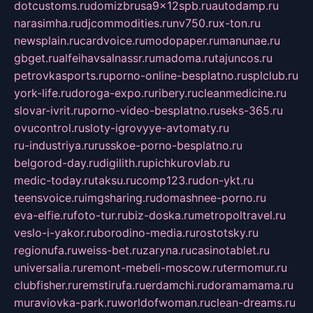
dotcustoms.ru
domizbrusa9x12spb.ru
autodamp.ru
narasimha.ru
djcommodities.ru
nv750.ru
x-ton.ru
newsplain.ru
cardvoice.ru
modopaper.ru
manunae.ru
gbget.ru
alfeihavsalnassr.ru
madoma.ru
tajuncos.ru
petrovkasports.ru
porno-online-besplatno.ru
splclub.ru
york-life.ru
doroga-expo.ru
ribery.ru
cleanmedicine.ru
slovar-ivrit.ru
porno-video-besplatno.ru
seks-365.ru
ovucontrol.ru
sloty-igrovyye-avtomaty.ru
ru-industriya.ru
russkoe-porno-besplatno.ru
belgorod-day.ru
digilith.ru
pichkurovlab.ru
medic-today.ru
taksu.ru
comp123.ru
don-ykt.ru
teensvoice.ru
imgsharing.ru
domashnee-porno.ru
eva-elfie.ru
foto-tur.ru
biz-doska.ru
metropoltravel.ru
veslo-i-yakor.ru
borodino-media.ru
rostotsky.ru
regionufa.ru
weiss-bet.ru
zaryna.ru
casinotablet.ru
universalia.ru
remont-mebeli-moscow.ru
termomur.ru
clubfisher.ru
remstirufa.ru
erdamchi.ru
doramamama.ru
muraviovka-park.ru
worldofwoman.ru
clean-dreams.ru