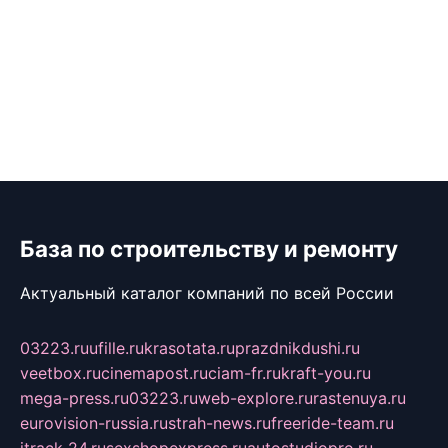
База по строительству и ремонту
Актуальный каталог компаний по всей России
03223.ru
ufille.ru
krasotata.ru
prazdnikdushi.ru
veetbox.ru
cinemapost.ru
ciam-fr.ru
kraft-you.ru
mega-press.ru
03223.ru
web-explore.ru
rastenuya.ru
eurovision-russia.ru
strah-news.ru
freeride-team.ru