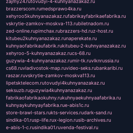
zajmy24.ru
tovudyi-4-kuhnyanazakaz.ru
brazzerscom.ru
medsprawo4ka.ru
xehyroo5kuhnyanazakaz.ru
fabrikayfabrikaefabrika.ru
vskrytie-zamkov-moskva-113.ru
biletnadom.ru
zed-online.ru
pimchax.ru
brazzers-hd.ru
z-host.ru
kitubeu2kuhnyanazakaz.ru
naperekate.ru
kuhnyaofabrikaufabrik.ru
kitubeu-2-kuhnyanazakaz.ru
xehyroo-5-kuhnyanazakaz.ru
cs-68.ru
guzywia-4-kuhnyanazakaz.ru
mir-tk.ru
vlknrussia.ru
cs68.ru
vladivostok-map.ru
video-seks.ru
bankaribi.ru
raszar.ru
vskrytie-zamkov-moskva113.ru
lipetsktelecom.ru
tovudyi4kuhnyanazakaz.ru
seksuzb.ru
guzywia4kuhnyanazakaz.ru
fabrikaofabrikaokuhny.ru
kuhnyaekuhnyaafabrika.ru
kuhnyaykuhnyayfabrika.ru
e-abis1c.ru
store-brawl-stars.ru
kts-services.ru
dark-sand.ru
sindika-01.ru
sp-life.ru
x-legion.ru
sib-archives.ru
e-abis-1-c.ru
sindika01.ru
venda-festival.ru