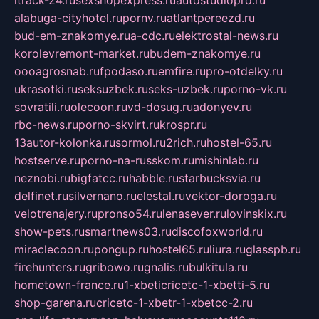
itrack-24.ru
sexshopexpress.ru
autostudiopro.ru
alabuga-cityhotel.ru
pornv.ru
atlantpereezd.ru
bud-em-znakomye.ru
a-cdc.ru
elektrostal-news.ru
korolevremont-market.ru
budem-znakomye.ru
oooagrosnab.ru
fpodaso.ru
emfire.ru
pro-otdelky.ru
ukrasotki.ru
seksuzbek.ru
seks-uzbek.ru
porno-vk.ru
sovratili.ru
olecoon.ru
vd-dosug.ru
adonyev.ru
rbc-news.ru
porno-skvirt.ru
krospr.ru
13autor-kolonka.ru
sormol.ru
2rich.ru
hostel-65.ru
hostserve.ru
porno-na-russkom.ru
mishinlab.ru
neznobi.ru
bigfatcc.ru
habble.ru
starbucksvia.ru
delfinet.ru
silvernano.ru
elestal.ru
vektor-doroga.ru
velotrenajery.ru
pronso54.ru
lenasever.ru
lovinskix.ru
show-pets.ru
smartnews03.ru
discofoxworld.ru
miraclecoon.ru
pongup.ru
hostel65.ru
liura.ru
glasspb.ru
firehunters.ru
gribowo.ru
gnalis.ru
bulkitula.ru
hometown-france.ru
1-xbeticricetc-1-xbetti-5.ru
shop-garena.ru
cricetc-1-xbetr-1-xbetcc-2.ru