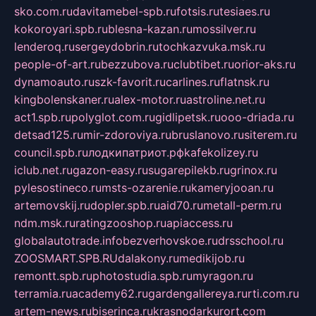
sko.com.ru
davitamebel-spb.ru
fotsis.ru
tesiaes.ru
kokoroyari.spb.ru
blesna-kazan.ru
mossilver.ru
lenderoq.ru
sergeydobrin.ru
tochkazvuka.msk.ru
people-of-art.ru
bezzubova.ru
clubtibet.ru
orior-aks.ru
dynamoauto.ru
szk-favorit.ru
carlines.ru
flatnsk.ru
kingbolenskaner.ru
alex-motor.ru
astroline.net.ru
act1.spb.ru
polyglot.com.ru
gidlipetsk.ru
ooo-driada.ru
detsad125.ru
mir-zdoroviya.ru
bruslanovo.ru
siterem.ru
council.spb.ru
лодкипатриот.рф
kafekolizey.ru
iclub.net.ru
gazon-easy.ru
sugarepilekb.ru
grinox.ru
pylesostineco.ru
msts-ozarenie.ru
kameryjooan.ru
artemovskij.ru
dopler.spb.ru
aid70.ru
metall-perm.ru
ndm.msk.ru
ratingzooshop.ru
apiaccess.ru
globalautotrade.info
bezverhovskoe.ru
drsschool.ru
ZOOSMART.SPB.RU
dalakony.ru
medikijob.ru
remontt.spb.ru
photostudia.spb.ru
myragon.ru
terramia.ru
academy62.ru
gardengallereya.ru
rti.com.ru
artem-news.ru
biserinca.ru
krasnodarkurort.com