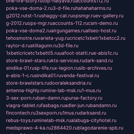
one-life-story.ru
top-halyava.ru
accounts112.ru
poka-vse-doma-2.ru
3-d-file.ru
hahahaharms.ru
g2012.ru
tst-1.ru
shaggy-cat.ru
opsmgr.ru
ev-gallery.ru
g-2012.ru
ops-mgr.ru
accounts-112.ru
csm-demo.ru
poka-vse-doma2.ru
airgungames.ru
allseo-host.ru
tehosmotre.ru
varieta-yug.ru
cricetc1xbetr1xbetcc2.ru
raytor-d.ru
atillagunn.ru
3d-file.ru
1xbeticricetc1xbetti5.ru
uafoot-statti.ru
e-abis1c.ru
store-brawl-stars.ru
kts-services.ru
dark-sand.ru
sindika-01.ru
sp-life.ru
x-legion.ru
sib-archives.ru
e-abis-1-c.ru
sindika01.ru
venda-festival.ru
store-brawlstars.ru
dooraleksandria.ru
antenna-highly.ru
mine-lab-msk.ru
1-mus.ru
3-sex-porn.ru
ban-damn.ru
purse-factory.ru
viagra-tablet.ru
fasbags.ru
adler-jun.ru
bandamn.ru
fincontech.ru
3sexporn.ru
1mus.ru
darksand.ru
rebus-toys.ru
minelab-msk.ru
alabuga-cityhotel.ru
medsprawo-4-ka.ru
2864420.ru
blagodarenie-spb.ru