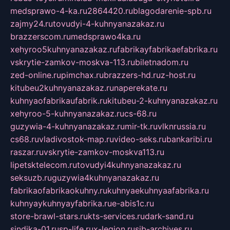
medsprawo-4-ka.ru
2864420.ru
blagodarenie-spb.ru
zajmy24.ru
tovudyi-4-kuhnyanazakaz.ru
brazzerscom.ru
medsprawo4ka.ru
xehyroo5kuhnyanazakaz.ru
fabrikayfabrikaefabrika.ru
vskrytie-zamkov-moskva-113.ru
biletnadom.ru
zed-online.ru
pimchax.ru
brazzers-hd.ru
z-host.ru
kitubeu2kuhnyanazakaz.ru
naperekate.ru
kuhnyaofabrikaufabrik.ru
kitubeu-2-kuhnyanazakaz.ru
xehyroo-5-kuhnyanazakaz.ru
cs-68.ru
guzywia-4-kuhnyanazakaz.ru
mir-tk.ru
vlknrussia.ru
cs68.ru
vladivostok-map.ru
video-seks.ru
bankaribi.ru
raszar.ru
vskrytie-zamkov-moskva113.ru
lipetsktelecom.ru
tovudyi4kuhnyanazakaz.ru
seksuzb.ru
guzywia4kuhnyanazakaz.ru
fabrikaofabrikaokuhny.ru
kuhnyaekuhnyaafabrika.ru
kuhnyaykuhnyayfabrika.ru
e-abis1c.ru
store-brawl-stars.ru
kts-services.ru
dark-sand.ru
sindika-01.ru
sp-life.ru
x-legion.ru
sib-archives.ru