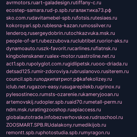
avrmotors.ru
art-galadesign.ru
tiffany-c.ru
ecostep-samara.ru
d-p.spb.ru
галактика73.рф
sko.com.ru
davitamebel-spb.ru
fotsis.ru
tesiaes.ru
kokoroyari.spb.ru
blesna-kazan.ru
mossilver.ru
lenderoq.ru
sergeydobrin.ru
tochkazvuka.msk.ru
people-of-art.ru
bezzubova.ru
clubtibet.ru
orior-aks.ru
dynamoauto.ru
szk-favorit.ru
carlines.ru
flatnsk.ru
kingbolenskaner.ru
alex-motor.ru
astroline.net.ru
act1.spb.ru
polyglot.com.ru
gidlipetsk.ru
ooo-driada.ru
detsad125.ru
mir-zdoroviya.ru
bruslanovo.ru
siterem.ru
council.spb.ru
лодкипатриот.рф
kafekolizey.ru
iclub.net.ru
gazon-easy.ru
sugarepilekb.ru
grinox.ru
pylesostineco.ru
msts-ozarenie.ru
kameryjooan.ru
artemovskij.ru
dopler.spb.ru
aid70.ru
metall-perm.ru
ndm.msk.ru
ratingzooshop.ru
apiaccess.ru
globalautotrade.info
bezverhovskoe.ru
drsschool.ru
ZOOSMART.SPB.RU
dalakony.ru
medikijob.ru
remontt.spb.ru
photostudia.spb.ru
myragon.ru