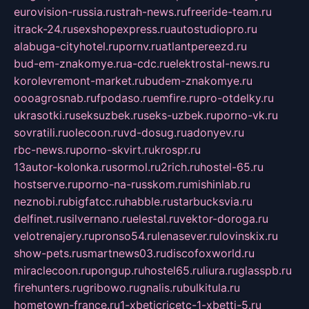
eurovision-russia.ru
strah-news.ru
freeride-team.ru
itrack-24.ru
sexshopexpress.ru
autostudiopro.ru
alabuga-cityhotel.ru
pornv.ru
atlantpereezd.ru
bud-em-znakomye.ru
a-cdc.ru
elektrostal-news.ru
korolevremont-market.ru
budem-znakomye.ru
oooagrosnab.ru
fpodaso.ru
emfire.ru
pro-otdelky.ru
ukrasotki.ru
seksuzbek.ru
seks-uzbek.ru
porno-vk.ru
sovratili.ru
olecoon.ru
vd-dosug.ru
adonyev.ru
rbc-news.ru
porno-skvirt.ru
krospr.ru
13autor-kolonka.ru
sormol.ru
2rich.ru
hostel-65.ru
hostserve.ru
porno-na-russkom.ru
mishinlab.ru
neznobi.ru
bigfatcc.ru
habble.ru
starbucksvia.ru
delfinet.ru
silvernano.ru
elestal.ru
vektor-doroga.ru
velotrenajery.ru
pronso54.ru
lenasever.ru
lovinskix.ru
show-pets.ru
smartnews03.ru
discofoxworld.ru
miraclecoon.ru
pongup.ru
hostel65.ru
liura.ru
glasspb.ru
firehunters.ru
gribowo.ru
gnalis.ru
bulkitula.ru
hometown-france.ru
1-xbeticricetc-1-xbetti-5.ru