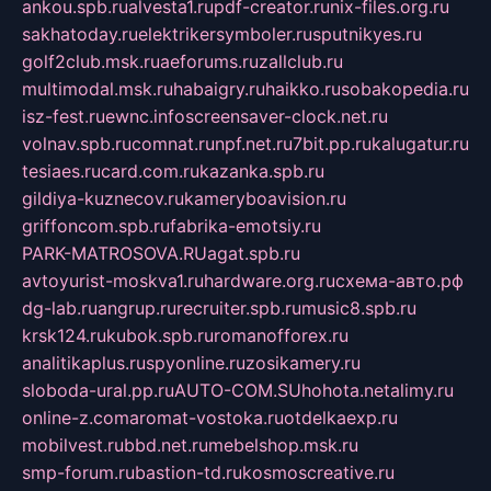
ankou.spb.ru
alvesta1.ru
pdf-creator.ru
nix-files.org.ru
sakhatoday.ru
elektrikersymboler.ru
sputnikyes.ru
golf2club.msk.ru
aeforums.ru
zallclub.ru
multimodal.msk.ru
habaigry.ru
haikko.ru
sobakopedia.ru
isz-fest.ru
ewnc.info
screensaver-clock.net.ru
volnav.spb.ru
comnat.ru
npf.net.ru
7bit.pp.ru
kalugatur.ru
tesiaes.ru
card.com.ru
kazanka.spb.ru
gildiya-kuznecov.ru
kameryboavision.ru
griffoncom.spb.ru
fabrika-emotsiy.ru
PARK-MATROSOVA.RU
agat.spb.ru
avtoyurist-moskva1.ru
hardware.org.ru
схема-авто.рф
dg-lab.ru
angrup.ru
recruiter.spb.ru
music8.spb.ru
krsk124.ru
kubok.spb.ru
romanofforex.ru
analitikaplus.ru
spyonline.ru
zosikamery.ru
sloboda-ural.pp.ru
AUTO-COM.SU
hohota.net
alimy.ru
online-z.com
aromat-vostoka.ru
otdelkaexp.ru
mobilvest.ru
bbd.net.ru
mebelshop.msk.ru
smp-forum.ru
bastion-td.ru
kosmoscreative.ru