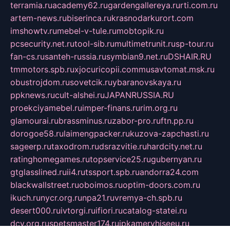
terramia.ru
academy62.ru
gardengallereya.ru
rti.com.ru
artem-news.ru
biserinca.ru
krasnodarkurort.com
imshowtv.ru
mebel-v-tule.ru
mobtopik.ru
pcsecurity.net.ru
tool-sib.ru
multimetrunit.ru
sp-tour.ru
fan-cs.ru
santeh-russia.ru
symbian9.net.ru
DSHAIR.RU
tmmotors.spb.ru
xjocuricopii.com
musavtomat.msk.ru
obustrojdom.ru
sovetcik.ru
ybaranovskaya.ru
ppknews.ru
cult-alshei.ru
JAPANRUSSIA.RU
proekciyamebel.ru
imper-finans.ru
rim.org.ru
glamourai.ru
brassminus.ru
zabor-pro.ru
ftn.pp.ru
dorogoe58.ru
laimengpacker.ru
kuzova-zapchasti.ru
sageerp.ru
taxodrom.ru
dsrazvitie.ru
hardcity.net.ru
ratinghomegames.ru
topservice25.ru
gubernyan.ru
gtglasslined.ru
ii4.ru
tssport.spb.ru
andorra24.com
blackwallstreet.ru
oboimos.ru
optim-doors.com.ru
ikuch.ru
nycr.org.ru
npa21.ru
vremya-ch.spb.ru
desert000.ru
ivtorgi.ru
ifiori.ru
catalog-statei.ru
dcv.org.ru
spetsmaster174.ru
ipkameryhiseeu.ru