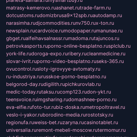
planeta-samara.ru
mysmartbuy.ru
matrasy-kemerovo.ru
ashanet.ru
trade-farm.ru
dotcustoms.ru
domizbrusa9x12spb.ru
autodamp.ru
narasimha.ru
djcommodities.ru
nv750.ru
x-ton.ru
newsplain.ru
cardvoice.ru
modopaper.ru
manunae.ru
gbget.ru
alfeihavsalnassr.ru
madoma.ru
tajuncos.ru
petrovkasports.ru
porno-online-besplatno.ru
splclub.ru
york-life.ru
doroga-expo.ru
ribery.ru
cleanmedicine.ru
slovar-ivrit.ru
porno-video-besplatno.ru
seks-365.ru
ovucontrol.ru
sloty-igrovyye-avtomaty.ru
ru-industriya.ru
russkoe-porno-besplatno.ru
belgorod-day.ru
digilith.ru
pichkurovlab.ru
medic-today.ru
taksu.ru
comp123.ru
don-ykt.ru
teensvoice.ru
imgsharing.ru
domashnee-porno.ru
eva-elfie.ru
foto-tur.ru
biz-doska.ru
metropoltravel.ru
veslo-i-yakor.ru
borodino-media.ru
rostotsky.ru
regionufa.ru
weiss-bet.ru
zaryna.ru
casinotablet.ru
universalia.ru
remont-mebeli-moscow.ru
termomur.ru