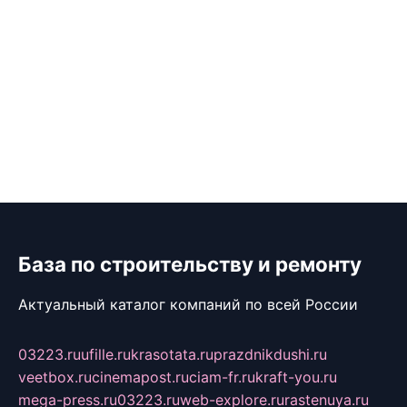
База по строительству и ремонту
Актуальный каталог компаний по всей России
03223.ru
ufille.ru
krasotata.ru
prazdnikdushi.ru
veetbox.ru
cinemapost.ru
ciam-fr.ru
kraft-you.ru
mega-press.ru
03223.ru
web-explore.ru
rastenuya.ru