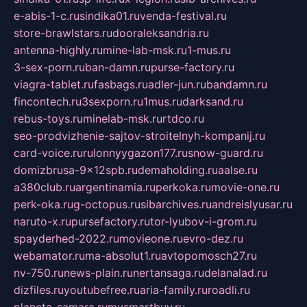
e-abis-1-c.ru
sindika01.ru
venda-festival.ru
store-brawlstars.ru
dooraleksandria.ru
antenna-highly.ru
mine-lab-msk.ru
1-mus.ru
3-sex-porn.ru
ban-damn.ru
purse-factory.ru
viagra-tablet.ru
fasbags.ru
adler-jun.ru
bandamn.ru
fincontech.ru
3sexporn.ru
1mus.ru
darksand.ru
rebus-toys.ru
minelab-msk.ru
rtdco.ru
seo-prodvizhenie-sajtov-stroitelnyh-kompanij.ru
card-voice.ru
rulonnyygazon177.ru
snow-guard.ru
domizbrusa-9x12spb.ru
demaholding.ru
aalse.ru
a380club.ru
argentinamia.ru
perkoka.ru
movie-one.ru
perk-oka.ru
g-octopus.ru
sibarchives.ru
andreislyusar.ru
naruto-x.ru
pursefactory.ru
tor-lyubov-i-grom.ru
spayderhed-2022.ru
movieone.ru
evro-dez.ru
webamator.ru
ma-absolut1.ru
avtopomosch27.ru
nv-750.ru
news-plain.ru
nertansaga.ru
delanalad.ru
dizfiles.ru
youtubefree.ru
aria-family.ru
roadli.ru