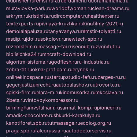
clubfisher.ru
remstirufa.ru
erdamchi.ru
doramamama.ru
muraviovka-park.ru
worldofwoman.ru
clean-dreams.ru
arkrym.ru
kristinita.ru
dircomputer.ru
healthenter.ru
textexperts.ru
pivnaya-kruzhka.ru
kinofilmy-2021.ru
demolalapaluza.ru
tanyavanya.ru
remstir-tolyatti.ru
msdip.ru
jdol.ru
sokolovr.ru
newtech-spb.ru
rezemkleim.ru
massage-tai.ru
seonub.ru
zvonitut.ru
biolisichka24.ru
mncraft-download.ru
algoritm-sistema.ru
godflesh.ru
ru-industria.ru
zebra-tlt.ru
okna-proficom.ru
erynok.ru
onlinekinospace.ru
startupstudio-fefu.ru
zarges-ru.ru
gegenjustizunrecht.ru
autobalashov.ru
utrovortu.ru
spiski-firm.ru
elara-m.ru
kinomusorka.ru
mkcslava.ru
2bets.ru
vintovoykompressor.ru
birminghamvsfulham.ru
sarmat-komp.ru
pioneeri.ru
amadis-chocolate.ru
shkurki-karakulya.ru
kanotiforet.spb.ru
tutmassage.ru
ecolog.org.ru
praga.spb.ru
falcorussia.ru
autodoctorservis.ru