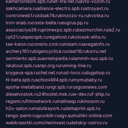
kamertondom.spb.ru
net-life.net.ru
avto-vozim.ru
sakhcamera.ru
alliance-electro.spb.ru
stroyavt.ru
controlweb1.ru
tdsak74.ru
kinzozo-ru.ru
kvotka.ru
iron-snab.ru
costa-bella.ru
eugrus.pp.ru
associaciya39.ru
primexpo.spb.ru
bezmorchin.ru
ia2.ru
cpt21.ru
ispecspb.ru
regahost.ru
kolosok-elita.ru
tae-kwon.ru
consrio.com.ru
insiam.ru
avegainfo.ru
archery161.ru
bigencyclica.ru
vlast16.ru
korru.net
sarmiento.spb.su
extelopedia.ru
lammin-suo.spb.ru
iskatour.spb.ru
snpi.org.ru
running-line.ru
krygeva-spa.ru
chel.net.ru
rust-loco.ru
dugshop.ru
hl-beta.spb.ru
school494.spb.ru
mymubaby.ru
epoha-metalband.ru
ngr.spb.ru
rusgosnews.com
dieselvostok.ru
24hostel.msk.ru
w-dev.ru
f-ship.ru
regsmi.ru
filmnetwork.ru
malinasp.ru
kinosvin.ru
h2o-salon.ru
malutkayork.ru
deltaprim.spb.ru
tango-perm.ru
gooddir.ru
sgv.su
multiki-online.com
webkrasotki.com
cherinvest.ru
detskiy-ostrov.ru