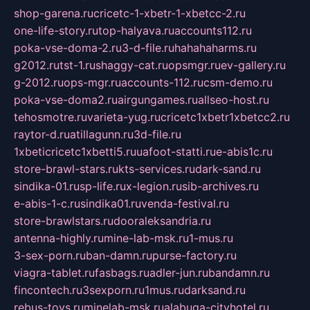
shop-garena.ru
cricetc-1-xbetr-1-xbetcc-2.ru
one-life-story.ru
top-halyava.ru
accounts112.ru
poka-vse-doma-2.ru
3-d-file.ru
hahahaharms.ru
g2012.ru
tst-1.ru
shaggy-cat.ru
opsmgr.ru
ev-gallery.ru
g-2012.ru
ops-mgr.ru
accounts-112.ru
csm-demo.ru
poka-vse-doma2.ru
airgungames.ru
allseo-host.ru
tehosmotre.ru
varieta-yug.ru
cricetc1xbetr1xbetcc2.ru
raytor-d.ru
atillagunn.ru
3d-file.ru
1xbeticricetc1xbetti5.ru
uafoot-statti.ru
e-abis1c.ru
store-brawl-stars.ru
kts-services.ru
dark-sand.ru
sindika-01.ru
sp-life.ru
x-legion.ru
sib-archives.ru
e-abis-1-c.ru
sindika01.ru
venda-festival.ru
store-brawlstars.ru
dooraleksandria.ru
antenna-highly.ru
mine-lab-msk.ru
1-mus.ru
3-sex-porn.ru
ban-damn.ru
purse-factory.ru
viagra-tablet.ru
fasbags.ru
adler-jun.ru
bandamn.ru
fincontech.ru
3sexporn.ru
1mus.ru
darksand.ru
rebus-toys.ru
minelab-msk.ru
alabuga-cityhotel.ru