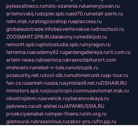
pylesostineco.ru
msts-ozarenie.ru
kameryjooan.ru
artemovskij.ru
dopler.spb.ru
aid70.ru
metall-perm.ru
ndm.msk.ru
ratingzooshop.ru
apiaccess.ru
globalautotrade.info
bezverhovskoe.ru
drsschool.ru
ZOOSMART.SPB.RU
dalakony.ru
medikijob.ru
remontt.spb.ru
photostudia.spb.ru
myragon.ru
terramia.ru
academy62.ru
gardengallereya.ru
rti.com.ru
artem-news.ru
biserinca.ru
krasnodarkurort.com
imshowtv.ru
mebel-v-tule.ru
mobtopik.ru
pcsecurity.net.ru
tool-sib.ru
multimetrunit.ru
sp-tour.ru
fan-cs.ru
santeh-russia.ru
symbian9.net.ru
DSHAIR.RU
tmmotors.spb.ru
xjocuricopii.com
musavtomat.msk.ru
obustrojdom.ru
sovetcik.ru
ybaranovskaya.ru
ppknews.ru
cult-alshei.ru
JAPANRUSSIA.RU
proekciyamebel.ru
imper-finans.ru
rim.org.ru
glamourai.ru
brassminus.ru
zabor-pro.ru
ftn.pp.ru
dorogoe58.ru
laimengpacker.ru
kuzova-zapchasti.ru
sageerp.ru
taxodrom.ru
dsrazvitie.ru
hardcity.net.ru