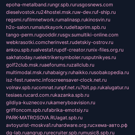
epoha-metalband.ru
ngr.spb.ru
rusgosnews.com
dieselvostok.ru
24hostel.msk.ru
w-dev.ru
f-ship.ru
regsmi.ru
filmnetwork.ru
malinasp.ru
kinosvin.ru
h2o-salon.ru
malutkayork.ru
deltaprim.spb.ru
tango-perm.ru
gooddir.ru
sgv.su
multiki-online.com
webkrasotki.com
cherinvest.ru
detskiy-ostrov.ru
ankou.spb.ru
alvesta1.ru
pdf-creator.ru
nix-files.org.ru
sakhatoday.ru
elektrikersymboler.ru
sputnikyes.ru
golf2club.msk.ru
aeforums.ru
zallclub.ru
multimodal.msk.ru
habaigry.ru
haikko.ru
sobakopedia.ru
isz-fest.ru
ewnc.info
screensaver-clock.net.ru
volnav.spb.ru
comnat.ru
npf.net.ru
7bit.pp.ru
kalugatur.ru
tesiaes.ru
card.com.ru
kazanka.spb.ru
gildiya-kuznecov.ru
kameryboavision.ru
griffoncom.spb.ru
fabrika-emotsiy.ru
PARK-MATROSOVA.RU
agat.spb.ru
avtoyurist-moskva1.ru
hardware.org.ru
схема-авто.рф
dg-lab.ru
angrup.ru
recruiter.spb.ru
music8.spb.ru