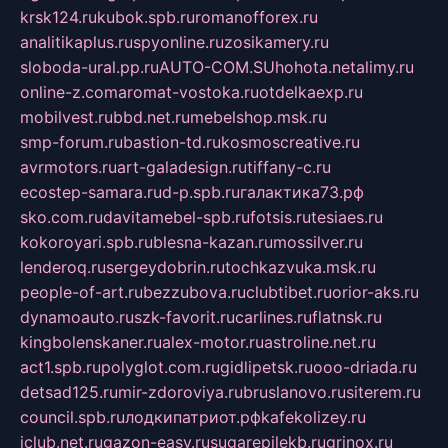
krsk124.ru
kubok.spb.ru
romanofforex.ru
analitikaplus.ru
spyonline.ru
zosikamery.ru
sloboda-ural.pp.ru
AUTO-COM.SU
hohota.net
alimy.ru
online-z.com
aromat-vostoka.ru
otdelkaexp.ru
mobilvest.ru
bbd.net.ru
mebelshop.msk.ru
smp-forum.ru
bastion-td.ru
kosmoscreative.ru
avrmotors.ru
art-galadesign.ru
tiffany-c.ru
ecostep-samara.ru
d-p.spb.ru
галактика73.рф
sko.com.ru
davitamebel-spb.ru
fotsis.ru
tesiaes.ru
kokoroyari.spb.ru
blesna-kazan.ru
mossilver.ru
lenderoq.ru
sergeydobrin.ru
tochkazvuka.msk.ru
people-of-art.ru
bezzubova.ru
clubtibet.ru
orior-aks.ru
dynamoauto.ru
szk-favorit.ru
carlines.ru
flatnsk.ru
kingbolenskaner.ru
alex-motor.ru
astroline.net.ru
act1.spb.ru
polyglot.com.ru
gidlipetsk.ru
ooo-driada.ru
detsad125.ru
mir-zdoroviya.ru
bruslanovo.ru
siterem.ru
council.spb.ru
лодкипатриот.рф
kafekolizey.ru
iclub.net.ru
gazon-easy.ru
sugarepilekb.ru
grinox.ru