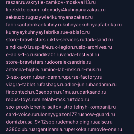
raszar.ru
vskrytie-zamkov-moskva113.ru
lipetsktelecom.ru
tovudyi4kuhnyanazakaz.ru
seksuzb.ru
guzywia4kuhnyanazakaz.ru
fabrikaofabrikaokuhny.ru
kuhnyaekuhnyaafabrika.ru
kuhnyaykuhnyayfabrika.ru
e-abis1c.ru
store-brawl-stars.ru
kts-services.ru
dark-sand.ru
sindika-01.ru
sp-life.ru
x-legion.ru
sib-archives.ru
e-abis-1-c.ru
sindika01.ru
venda-festival.ru
store-brawlstars.ru
dooraleksandria.ru
antenna-highly.ru
mine-lab-msk.ru
1-mus.ru
3-sex-porn.ru
ban-damn.ru
purse-factory.ru
viagra-tablet.ru
fasbags.ru
adler-jun.ru
bandamn.ru
fincontech.ru
3sexporn.ru
1mus.ru
darksand.ru
rebus-toys.ru
minelab-msk.ru
rtdco.ru
seo-prodvizhenie-sajtov-stroitelnyh-kompanij.ru
card-voice.ru
rulonnyygazon177.ru
snow-guard.ru
domizbrusa-9x12spb.ru
demaholding.ru
aalse.ru
a380club.ru
argentinamia.ru
perkoka.ru
movie-one.ru