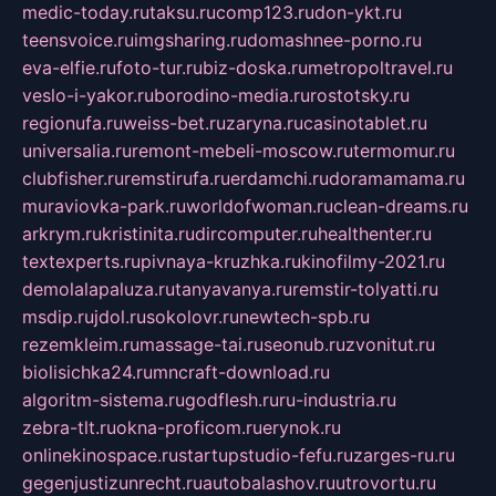
medic-today.ru
taksu.ru
comp123.ru
don-ykt.ru
teensvoice.ru
imgsharing.ru
domashnee-porno.ru
eva-elfie.ru
foto-tur.ru
biz-doska.ru
metropoltravel.ru
veslo-i-yakor.ru
borodino-media.ru
rostotsky.ru
regionufa.ru
weiss-bet.ru
zaryna.ru
casinotablet.ru
universalia.ru
remont-mebeli-moscow.ru
termomur.ru
clubfisher.ru
remstirufa.ru
erdamchi.ru
doramamama.ru
muraviovka-park.ru
worldofwoman.ru
clean-dreams.ru
arkrym.ru
kristinita.ru
dircomputer.ru
healthenter.ru
textexperts.ru
pivnaya-kruzhka.ru
kinofilmy-2021.ru
demolalapaluza.ru
tanyavanya.ru
remstir-tolyatti.ru
msdip.ru
jdol.ru
sokolovr.ru
newtech-spb.ru
rezemkleim.ru
massage-tai.ru
seonub.ru
zvonitut.ru
biolisichka24.ru
mncraft-download.ru
algoritm-sistema.ru
godflesh.ru
ru-industria.ru
zebra-tlt.ru
okna-proficom.ru
erynok.ru
onlinekinospace.ru
startupstudio-fefu.ru
zarges-ru.ru
gegenjustizunrecht.ru
autobalashov.ru
utrovortu.ru