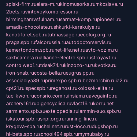
spiski-firm.ru
elara-m.ru
kinomusorka.ru
mkcslava.ru
2bets.ru
vintovoykompressor.ru
birminghamvsfulham.ru
sarmat-komp.ru
pioneeri.ru
amadis-chocolate.ru
shkurki-karakulya.ru
kanotiforet.spb.ru
tutmassage.ru
ecolog.org.ru
praga.spb.ru
falcorussia.ru
autodoctorservis.ru
kamertondom.spb.ru
net-life.net.ru
avto-vozim.ru
sakhcamera.ru
alliance-electro.spb.ru
stroyavt.ru
controlweb1.ru
tdsak74.ru
kinzozo-ru.ru
kvotka.ru
iron-snab.ru
costa-bella.ru
eugrus.pp.ru
associaciya39.ru
primexpo.spb.ru
bezmorchin.ru
ia2.ru
cpt21.ru
ispecspb.ru
regahost.ru
kolosok-elita.ru
tae-kwon.ru
consrio.com.ru
insiam.ru
avegainfo.ru
archery161.ru
bigencyclica.ru
vlast16.ru
korru.net
sarmiento.spb.su
extelopedia.ru
lammin-suo.spb.ru
iskatour.spb.ru
snpi.org.ru
running-line.ru
krygeva-spa.ru
chel.net.ru
rust-loco.ru
dugshop.ru
hl-beta.spb.ru
school494.spb.ru
mymubaby.ru