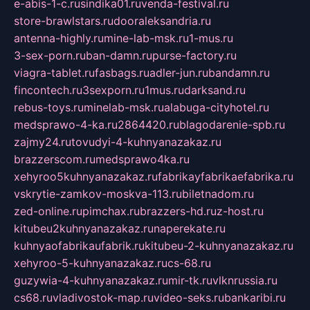
e-abis-1-c.ru
sindika01.ru
venda-festival.ru
store-brawlstars.ru
dooraleksandria.ru
antenna-highly.ru
mine-lab-msk.ru
1-mus.ru
3-sex-porn.ru
ban-damn.ru
purse-factory.ru
viagra-tablet.ru
fasbags.ru
adler-jun.ru
bandamn.ru
fincontech.ru
3sexporn.ru
1mus.ru
darksand.ru
rebus-toys.ru
minelab-msk.ru
alabuga-cityhotel.ru
medsprawo-4-ka.ru
2864420.ru
blagodarenie-spb.ru
zajmy24.ru
tovudyi-4-kuhnyanazakaz.ru
brazzerscom.ru
medsprawo4ka.ru
xehyroo5kuhnyanazakaz.ru
fabrikayfabrikaefabrika.ru
vskrytie-zamkov-moskva-113.ru
biletnadom.ru
zed-online.ru
pimchax.ru
brazzers-hd.ru
z-host.ru
kitubeu2kuhnyanazakaz.ru
naperekate.ru
kuhnyaofabrikaufabrik.ru
kitubeu-2-kuhnyanazakaz.ru
xehyroo-5-kuhnyanazakaz.ru
cs-68.ru
guzywia-4-kuhnyanazakaz.ru
mir-tk.ru
vlknrussia.ru
cs68.ru
vladivostok-map.ru
video-seks.ru
bankaribi.ru