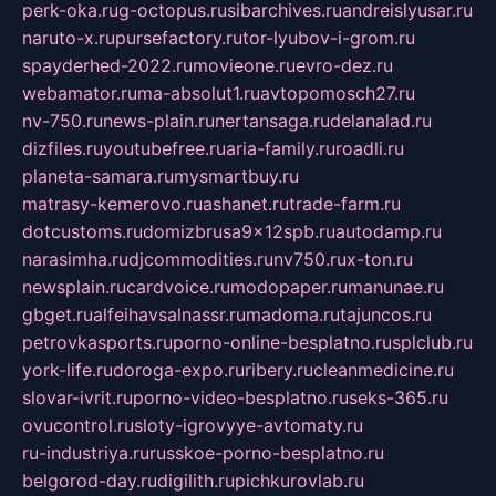
perk-oka.ru
g-octopus.ru
sibarchives.ru
andreislyusar.ru
naruto-x.ru
pursefactory.ru
tor-lyubov-i-grom.ru
spayderhed-2022.ru
movieone.ru
evro-dez.ru
webamator.ru
ma-absolut1.ru
avtopomosch27.ru
nv-750.ru
news-plain.ru
nertansaga.ru
delanalad.ru
dizfiles.ru
youtubefree.ru
aria-family.ru
roadli.ru
planeta-samara.ru
mysmartbuy.ru
matrasy-kemerovo.ru
ashanet.ru
trade-farm.ru
dotcustoms.ru
domizbrusa9x12spb.ru
autodamp.ru
narasimha.ru
djcommodities.ru
nv750.ru
x-ton.ru
newsplain.ru
cardvoice.ru
modopaper.ru
manunae.ru
gbget.ru
alfeihavsalnassr.ru
madoma.ru
tajuncos.ru
petrovkasports.ru
porno-online-besplatno.ru
splclub.ru
york-life.ru
doroga-expo.ru
ribery.ru
cleanmedicine.ru
slovar-ivrit.ru
porno-video-besplatno.ru
seks-365.ru
ovucontrol.ru
sloty-igrovyye-avtomaty.ru
ru-industriya.ru
russkoe-porno-besplatno.ru
belgorod-day.ru
digilith.ru
pichkurovlab.ru