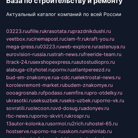
База по строительству и ремонту
Актуальный каталог компаний по всей России
03223.ru
ufille.ru
krasotata.ru
prazdnikdushi.ru
veetbox.ru
cinemapost.ru
ciam-fr.ru
kraft-you.ru
mega-press.ru
03223.ru
web-explore.ru
rastenuya.ru
eurovision-russia.ru
strah-news.ru
freeride-team.ru
itrack-24.ru
sexshopexpress.ru
autostudiopro.ru
alabuga-cityhotel.ru
pornv.ru
atlantpereezd.ru
bud-em-znakomye.ru
a-cdc.ru
elektrostal-news.ru
korolevremont-market.ru
budem-znakomye.ru
oooagrosnab.ru
fpodaso.ru
emfire.ru
pro-otdelky.ru
ukrasotki.ru
seksuzbek.ru
seks-uzbek.ru
porno-vk.ru
sovratili.ru
olecoon.ru
vd-dosug.ru
adonyev.ru
rbc-news.ru
porno-skvirt.ru
krospr.ru
13autor-kolonka.ru
sormol.ru
2rich.ru
hostel-65.ru
hostserve.ru
porno-na-russkom.ru
mishinlab.ru