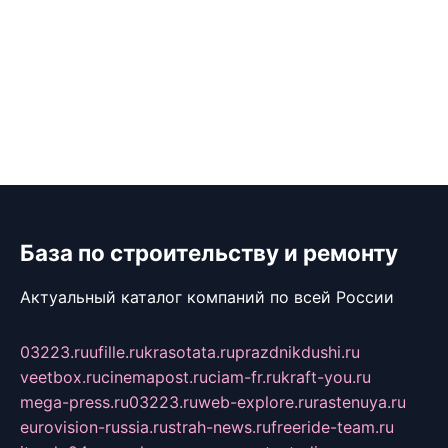
База по строительству и ремонту
Актуальный каталог компаний по всей России
03223.ru
ufille.ru
krasotata.ru
prazdnikdushi.ru
veetbox.ru
cinemapost.ru
ciam-fr.ru
kraft-you.ru
mega-press.ru
03223.ru
web-explore.ru
rastenuya.ru
eurovision-russia.ru
strah-news.ru
freeride-team.ru