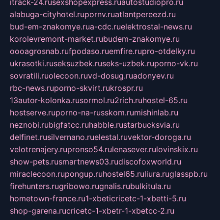
itrack-24.ru
sexshopexpress.ru
autostudiopro.ru
alabuga-cityhotel.ru
pornv.ru
atlantpereezd.ru
bud-em-znakomye.ru
a-cdc.ru
elektrostal-news.ru
korolevremont-market.ru
budem-znakomye.ru
oooagrosnab.ru
fpodaso.ru
emfire.ru
pro-otdelky.ru
ukrasotki.ru
seksuzbek.ru
seks-uzbek.ru
porno-vk.ru
sovratili.ru
olecoon.ru
vd-dosug.ru
adonyev.ru
rbc-news.ru
porno-skvirt.ru
krospr.ru
13autor-kolonka.ru
sormol.ru
2rich.ru
hostel-65.ru
hostserve.ru
porno-na-russkom.ru
mishinlab.ru
neznobi.ru
bigfatcc.ru
habble.ru
starbucksvia.ru
delfinet.ru
silvernano.ru
elestal.ru
vektor-doroga.ru
velotrenajery.ru
pronso54.ru
lenasever.ru
lovinskix.ru
show-pets.ru
smartnews03.ru
discofoxworld.ru
miraclecoon.ru
pongup.ru
hostel65.ru
liura.ru
glasspb.ru
firehunters.ru
gribowo.ru
gnalis.ru
bulkitula.ru
hometown-france.ru
1-xbeticricetc-1-xbetti-5.ru
shop-garena.ru
cricetc-1-xbetr-1-xbetcc-2.ru