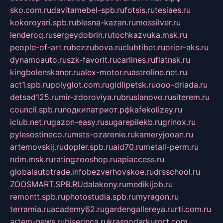
sko.com.ru
davitamebel-spb.ru
fotsis.ru
tesiaes.ru
kokoroyari.spb.ru
blesna-kazan.ru
mossilver.ru
lenderoq.ru
sergeydobrin.ru
tochkazvuka.msk.ru
people-of-art.ru
bezzubova.ru
clubtibet.ru
orior-aks.ru
dynamoauto.ru
szk-favorit.ru
carlines.ru
flatnsk.ru
kingbolenskaner.ru
alex-motor.ru
astroline.net.ru
act1.spb.ru
polyglot.com.ru
gidlipetsk.ru
ooo-driada.ru
detsad125.ru
mir-zdoroviya.ru
bruslanovo.ru
siterem.ru
council.spb.ru
лодкипатриот.рф
kafekolizey.ru
iclub.net.ru
gazon-easy.ru
sugarepilekb.ru
grinox.ru
pylesostineco.ru
msts-ozarenie.ru
kameryjooan.ru
artemovskij.ru
dopler.spb.ru
aid70.ru
metall-perm.ru
ndm.msk.ru
ratingzooshop.ru
apiaccess.ru
globalautotrade.info
bezverhovskoe.ru
drsschool.ru
ZOOSMART.SPB.RU
dalakony.ru
medikijob.ru
remontt.spb.ru
photostudia.spb.ru
myragon.ru
terramia.ru
academy62.ru
gardengallereya.ru
rti.com.ru
artem-news.ru
biserinca.ru
krasnodarkurort.com