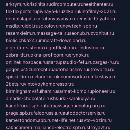
arkrym.ru
kristinita.ru
dircomputer.ru
healthenter.ru
textexperts.ru
pivnaya-kruzhka.ru
kinofilmy-2021.ru
demolalapaluza.ru
tanyavanya.ru
remstir-tolyatti.ru
msdip.ru
jdol.ru
sokolovr.ru
newtech-spb.ru
rezemkleim.ru
massage-tai.ru
seonub.ru
zvonitut.ru
biolisichka24.ru
mncraft-download.ru
algoritm-sistema.ru
godflesh.ru
ru-industria.ru
zebra-tlt.ru
okna-proficom.ru
erynok.ru
onlinekinospace.ru
startupstudio-fefu.ru
zarges-ru.ru
gegenjustizunrecht.ru
autobalashov.ru
utrovortu.ru
spiski-firm.ru
elara-m.ru
kinomusorka.ru
mkcslava.ru
2bets.ru
vintovoykompressor.ru
birminghamvsfulham.ru
sarmat-komp.ru
pioneeri.ru
amadis-chocolate.ru
shkurki-karakulya.ru
kanotiforet.spb.ru
tutmassage.ru
ecolog.org.ru
praga.spb.ru
falcorussia.ru
autodoctorservis.ru
kamertondom.spb.ru
net-life.net.ru
avto-vozim.ru
sakhcamera.ru
alliance-electro.spb.ru
stroyavt.ru