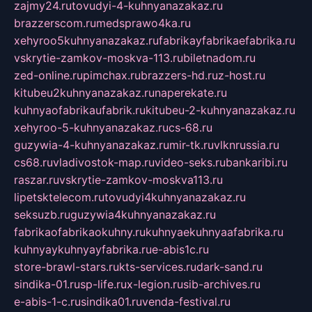
zajmy24.ru
tovudyi-4-kuhnyanazakaz.ru
brazzerscom.ru
medsprawo4ka.ru
xehyroo5kuhnyanazakaz.ru
fabrikayfabrikaefabrika.ru
vskrytie-zamkov-moskva-113.ru
biletnadom.ru
zed-online.ru
pimchax.ru
brazzers-hd.ru
z-host.ru
kitubeu2kuhnyanazakaz.ru
naperekate.ru
kuhnyaofabrikaufabrik.ru
kitubeu-2-kuhnyanazakaz.ru
xehyroo-5-kuhnyanazakaz.ru
cs-68.ru
guzywia-4-kuhnyanazakaz.ru
mir-tk.ru
vlknrussia.ru
cs68.ru
vladivostok-map.ru
video-seks.ru
bankaribi.ru
raszar.ru
vskrytie-zamkov-moskva113.ru
lipetsktelecom.ru
tovudyi4kuhnyanazakaz.ru
seksuzb.ru
guzywia4kuhnyanazakaz.ru
fabrikaofabrikaokuhny.ru
kuhnyaekuhnyaafabrika.ru
kuhnyaykuhnyayfabrika.ru
e-abis1c.ru
store-brawl-stars.ru
kts-services.ru
dark-sand.ru
sindika-01.ru
sp-life.ru
x-legion.ru
sib-archives.ru
e-abis-1-c.ru
sindika01.ru
venda-festival.ru