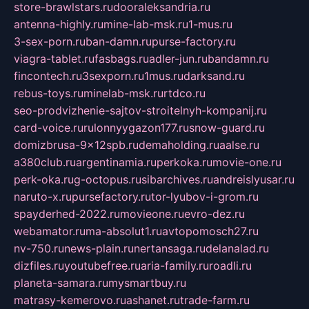
store-brawlstars.ru
dooraleksandria.ru
antenna-highly.ru
mine-lab-msk.ru
1-mus.ru
3-sex-porn.ru
ban-damn.ru
purse-factory.ru
viagra-tablet.ru
fasbags.ru
adler-jun.ru
bandamn.ru
fincontech.ru
3sexporn.ru
1mus.ru
darksand.ru
rebus-toys.ru
minelab-msk.ru
rtdco.ru
seo-prodvizhenie-sajtov-stroitelnyh-kompanij.ru
card-voice.ru
rulonnyygazon177.ru
snow-guard.ru
domizbrusa-9x12spb.ru
demaholding.ru
aalse.ru
a380club.ru
argentinamia.ru
perkoka.ru
movie-one.ru
perk-oka.ru
g-octopus.ru
sibarchives.ru
andreislyusar.ru
naruto-x.ru
pursefactory.ru
tor-lyubov-i-grom.ru
spayderhed-2022.ru
movieone.ru
evro-dez.ru
webamator.ru
ma-absolut1.ru
avtopomosch27.ru
nv-750.ru
news-plain.ru
nertansaga.ru
delanalad.ru
dizfiles.ru
youtubefree.ru
aria-family.ru
roadli.ru
planeta-samara.ru
mysmartbuy.ru
matrasy-kemerovo.ru
ashanet.ru
trade-farm.ru