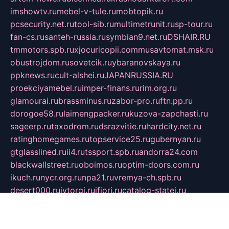
imshowtv.ru
mebel-v-tule.ru
mobtopik.ru
pcsecurity.net.ru
tool-sib.ru
multimetrunit.ru
sp-tour.ru
fan-cs.ru
santeh-russia.ru
symbian9.net.ru
DSHAIR.RU
tmmotors.spb.ru
xjocuricopii.com
musavtomat.msk.ru
obustrojdom.ru
sovetcik.ru
ybaranovskaya.ru
ppknews.ru
cult-alshei.ru
JAPANRUSSIA.RU
proekciyamebel.ru
imper-finans.ru
rim.org.ru
glamourai.ru
brassminus.ru
zabor-pro.ru
ftn.pp.ru
dorogoe58.ru
laimengpacker.ru
kuzova-zapchasti.ru
sageerp.ru
taxodrom.ru
dsrazvitie.ru
hardcity.net.ru
ratinghomegames.ru
topservice25.ru
gubernyan.ru
gtglasslined.ru
ii4.ru
tssport.spb.ru
andorra24.com
blackwallstreet.ru
oboimos.ru
optim-doors.com.ru
ikuch.ru
nycr.org.ru
npa21.ru
vremya-ch.spb.ru
desert000.ru
ivtorgi.ru
ifiori.ru
catalog-statei.ru
dcv.org.ru
spetsmaster174.ru
ipkameryhiseeu.ru
dum26.ru
ruspol.spb.ru
fr-opendp.ru
kam-solnyshko.ru
cheyenne-arapaho.ru
sevzapmetal.spb.ru