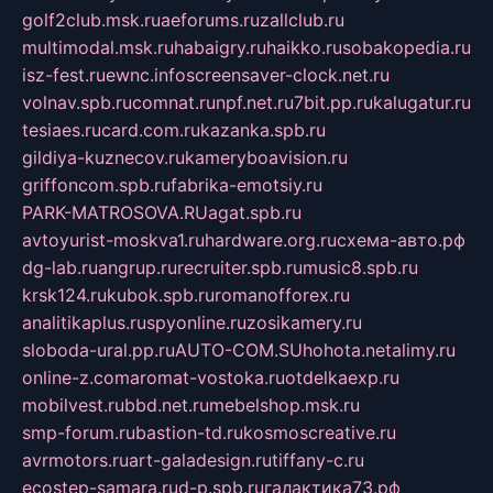
golf2club.msk.ru
aeforums.ru
zallclub.ru
multimodal.msk.ru
habaigry.ru
haikko.ru
sobakopedia.ru
isz-fest.ru
ewnc.info
screensaver-clock.net.ru
volnav.spb.ru
comnat.ru
npf.net.ru
7bit.pp.ru
kalugatur.ru
tesiaes.ru
card.com.ru
kazanka.spb.ru
gildiya-kuznecov.ru
kameryboavision.ru
griffoncom.spb.ru
fabrika-emotsiy.ru
PARK-MATROSOVA.RU
agat.spb.ru
avtoyurist-moskva1.ru
hardware.org.ru
схема-авто.рф
dg-lab.ru
angrup.ru
recruiter.spb.ru
music8.spb.ru
krsk124.ru
kubok.spb.ru
romanofforex.ru
analitikaplus.ru
spyonline.ru
zosikamery.ru
sloboda-ural.pp.ru
AUTO-COM.SU
hohota.net
alimy.ru
online-z.com
aromat-vostoka.ru
otdelkaexp.ru
mobilvest.ru
bbd.net.ru
mebelshop.msk.ru
smp-forum.ru
bastion-td.ru
kosmoscreative.ru
avrmotors.ru
art-galadesign.ru
tiffany-c.ru
ecostep-samara.ru
d-p.spb.ru
галактика73.рф