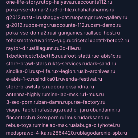
one-life-story.ru
top-halyava.ru
accounts112.ru
poka-vse-doma-2.ru
3-d-file.ru
hahahaharms.ru
g2012.ru
tst-1.ru
shaggy-cat.ru
opsmgr.ru
ev-gallery.ru
g-2012.ru
ops-mgr.ru
accounts-112.ru
csm-demo.ru
poka-vse-doma2.ru
airgungames.ru
allseo-host.ru
tehosmotre.ru
varieta-yug.ru
cricetc1xbetr1xbetcc2.ru
raytor-d.ru
atillagunn.ru
3d-file.ru
1xbeticricetc1xbetti5.ru
uafoot-statti.ru
e-abis1c.ru
store-brawl-stars.ru
kts-services.ru
dark-sand.ru
sindika-01.ru
sp-life.ru
x-legion.ru
sib-archives.ru
e-abis-1-c.ru
sindika01.ru
venda-festival.ru
store-brawlstars.ru
dooraleksandria.ru
antenna-highly.ru
mine-lab-msk.ru
1-mus.ru
3-sex-porn.ru
ban-damn.ru
purse-factory.ru
viagra-tablet.ru
fasbags.ru
adler-jun.ru
bandamn.ru
fincontech.ru
3sexporn.ru
1mus.ru
darksand.ru
rebus-toys.ru
minelab-msk.ru
alabuga-cityhotel.ru
medsprawo-4-ka.ru
2864420.ru
blagodarenie-spb.ru