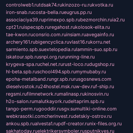
controlweb1.ru
tdsak74.ru
kinzozo-ru.ru
kvotka.ru
iron-snab.ru
costa-bella.ru
eugrus.pp.ru
associaciya39.ru
primexpo.spb.ru
bezmorchin.ru
ia2.ru
cpt21.ru
ispecspb.ru
regahost.ru
kolosok-elita.ru
tae-kwon.ru
consrio.com.ru
insiam.ru
avegainfo.ru
archery161.ru
bigencyclica.ru
vlast16.ru
korru.net
sarmiento.spb.su
extelopedia.ru
lammin-suo.spb.ru
iskatour.spb.ru
snpi.org.ru
running-line.ru
krygeva-spa.ru
chel.net.ru
rust-loco.ru
dugshop.ru
hl-beta.spb.ru
school494.spb.ru
mymubaby.ru
epoha-metalband.ru
ngr.spb.ru
rusgosnews.com
dieselvostok.ru
24hostel.msk.ru
w-dev.ru
f-ship.ru
regsmi.ru
filmnetwork.ru
malinasp.ru
kinosvin.ru
h2o-salon.ru
malutkayork.ru
deltaprim.spb.ru
tango-perm.ru
gooddir.ru
sgv.su
multiki-online.com
webkrasotki.com
cherinvest.ru
detskiy-ostrov.ru
ankou.spb.ru
alvesta1.ru
pdf-creator.ru
nix-files.org.ru
sakhatoday.ru
elektrikersymboler.ru
sputnikyes.ru