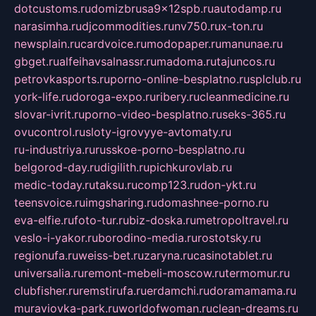
dotcustoms.ru
domizbrusa9x12spb.ru
autodamp.ru
narasimha.ru
djcommodities.ru
nv750.ru
x-ton.ru
newsplain.ru
cardvoice.ru
modopaper.ru
manunae.ru
gbget.ru
alfeihavsalnassr.ru
madoma.ru
tajuncos.ru
petrovkasports.ru
porno-online-besplatno.ru
splclub.ru
york-life.ru
doroga-expo.ru
ribery.ru
cleanmedicine.ru
slovar-ivrit.ru
porno-video-besplatno.ru
seks-365.ru
ovucontrol.ru
sloty-igrovyye-avtomaty.ru
ru-industriya.ru
russkoe-porno-besplatno.ru
belgorod-day.ru
digilith.ru
pichkurovlab.ru
medic-today.ru
taksu.ru
comp123.ru
don-ykt.ru
teensvoice.ru
imgsharing.ru
domashnee-porno.ru
eva-elfie.ru
foto-tur.ru
biz-doska.ru
metropoltravel.ru
veslo-i-yakor.ru
borodino-media.ru
rostotsky.ru
regionufa.ru
weiss-bet.ru
zaryna.ru
casinotablet.ru
universalia.ru
remont-mebeli-moscow.ru
termomur.ru
clubfisher.ru
remstirufa.ru
erdamchi.ru
doramamama.ru
muraviovka-park.ru
worldofwoman.ru
clean-dreams.ru