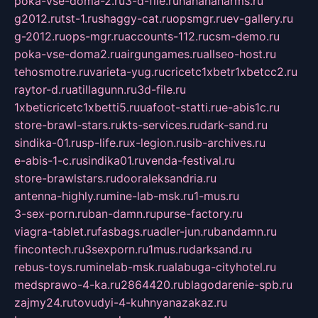
poka-vse-doma-2.ru
3-d-file.ru
hahahaharms.ru
g2012.ru
tst-1.ru
shaggy-cat.ru
opsmgr.ru
ev-gallery.ru
g-2012.ru
ops-mgr.ru
accounts-112.ru
csm-demo.ru
poka-vse-doma2.ru
airgungames.ru
allseo-host.ru
tehosmotre.ru
varieta-yug.ru
cricetc1xbetr1xbetcc2.ru
raytor-d.ru
atillagunn.ru
3d-file.ru
1xbeticricetc1xbetti5.ru
uafoot-statti.ru
e-abis1c.ru
store-brawl-stars.ru
kts-services.ru
dark-sand.ru
sindika-01.ru
sp-life.ru
x-legion.ru
sib-archives.ru
e-abis-1-c.ru
sindika01.ru
venda-festival.ru
store-brawlstars.ru
dooraleksandria.ru
antenna-highly.ru
mine-lab-msk.ru
1-mus.ru
3-sex-porn.ru
ban-damn.ru
purse-factory.ru
viagra-tablet.ru
fasbags.ru
adler-jun.ru
bandamn.ru
fincontech.ru
3sexporn.ru
1mus.ru
darksand.ru
rebus-toys.ru
minelab-msk.ru
alabuga-cityhotel.ru
medsprawo-4-ka.ru
2864420.ru
blagodarenie-spb.ru
zajmy24.ru
tovudyi-4-kuhnyanazakaz.ru