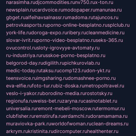
narasimha.ru
djcommodities.ru
nv750.ru
x-ton.ru
newsplain.ru
cardvoice.ru
modopaper.ru
manunae.ru
gbget.ru
alfeihavsalnassr.ru
madoma.ru
tajuncos.ru
petrovkasports.ru
porno-online-besplatno.ru
splclub.ru
york-life.ru
doroga-expo.ru
ribery.ru
cleanmedicine.ru
slovar-ivrit.ru
porno-video-besplatno.ru
seks-365.ru
ovucontrol.ru
sloty-igrovyye-avtomaty.ru
ru-industriya.ru
russkoe-porno-besplatno.ru
belgorod-day.ru
digilith.ru
pichkurovlab.ru
medic-today.ru
taksu.ru
comp123.ru
don-ykt.ru
teensvoice.ru
imgsharing.ru
domashnee-porno.ru
eva-elfie.ru
foto-tur.ru
biz-doska.ru
metropoltravel.ru
veslo-i-yakor.ru
borodino-media.ru
rostotsky.ru
regionufa.ru
weiss-bet.ru
zaryna.ru
casinotablet.ru
universalia.ru
remont-mebeli-moscow.ru
termomur.ru
clubfisher.ru
remstirufa.ru
erdamchi.ru
doramamama.ru
muraviovka-park.ru
worldofwoman.ru
clean-dreams.ru
arkrym.ru
kristinita.ru
dircomputer.ru
healthenter.ru