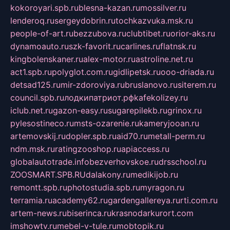
kokoroyari.spb.ru
blesna-kazan.ru
mossilver.ru
lenderoq.ru
sergeydobrin.ru
tochkazvuka.msk.ru
people-of-art.ru
bezzubova.ru
clubtibet.ru
orior-aks.ru
dynamoauto.ru
szk-favorit.ru
carlines.ru
flatnsk.ru
kingbolenskaner.ru
alex-motor.ru
astroline.net.ru
act1.spb.ru
polyglot.com.ru
gidlipetsk.ru
ooo-driada.ru
detsad125.ru
mir-zdoroviya.ru
bruslanovo.ru
siterem.ru
council.spb.ru
лодкипатриот.рф
kafekolizey.ru
iclub.net.ru
gazon-easy.ru
sugarepilekb.ru
grinox.ru
pylesostineco.ru
msts-ozarenie.ru
kameryjooan.ru
artemovskij.ru
dopler.spb.ru
aid70.ru
metall-perm.ru
ndm.msk.ru
ratingzooshop.ru
apiaccess.ru
globalautotrade.info
bezverhovskoe.ru
drsschool.ru
ZOOSMART.SPB.RU
dalakony.ru
medikijob.ru
remontt.spb.ru
photostudia.spb.ru
myragon.ru
terramia.ru
academy62.ru
gardengallereya.ru
rti.com.ru
artem-news.ru
biserinca.ru
krasnodarkurort.com
imshowtv.ru
mebel-v-tule.ru
mobtopik.ru