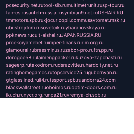
pcsecurity.net.ru
tool-sib.ru
multimetrunit.ru
sp-tour.ru
fan-cs.ru
santeh-russia.ru
symbian9.net.ru
DSHAIR.RU
tmmotors.spb.ru
xjocuricopii.com
musavtomat.msk.ru
obustrojdom.ru
sovetcik.ru
ybaranovskaya.ru
ppknews.ru
cult-alshei.ru
JAPANRUSSIA.RU
proekciyamebel.ru
imper-finans.ru
rim.org.ru
glamourai.ru
brassminus.ru
zabor-pro.ru
ftn.pp.ru
dorogoe58.ru
laimengpacker.ru
kuzova-zapchasti.ru
sageerp.ru
taxodrom.ru
dsrazvitie.ru
hardcity.net.ru
ratinghomegames.ru
topservice25.ru
gubernyan.ru
gtglasslined.ru
ii4.ru
tssport.spb.ru
andorra24.com
blackwallstreet.ru
oboimos.ru
optim-doors.com.ru
ikuch.ru
nycr.org.ru
npa21.ru
vremya-ch.spb.ru
desert000.ru
ivtorgi.ru
ifiori.ru
catalog-statei.ru
dcv.org.ru
spetsmaster174.ru
ipkameryhiseeu.ru
dum26.ru
ruspol.spb.ru
fr-opendp.ru
kam-solnyshko.ru
cheyenne-arapaho.ru
sevzapmetal.spb.ru
ted-lapidus.spb.ru
parasite-eliminator.ru