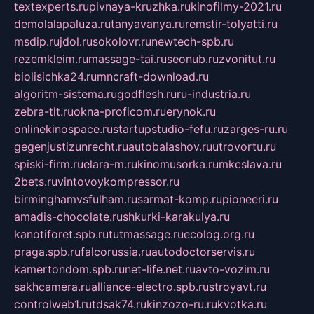
textexperts.ru
pivnaya-kruzhka.ru
kinofilmy-2021.ru
demolalapaluza.ru
tanyavanya.ru
remstir-tolyatti.ru
msdip.ru
jdol.ru
sokolovr.ru
newtech-spb.ru
rezemkleim.ru
massage-tai.ru
seonub.ru
zvonitut.ru
biolisichka24.ru
mncraft-download.ru
algoritm-sistema.ru
godflesh.ru
ru-industria.ru
zebra-tlt.ru
okna-proficom.ru
erynok.ru
onlinekinospace.ru
startupstudio-fefu.ru
zarges-ru.ru
gegenjustizunrecht.ru
autobalashov.ru
utrovortu.ru
spiski-firm.ru
elara-m.ru
kinomusorka.ru
mkcslava.ru
2bets.ru
vintovoykompressor.ru
birminghamvsfulham.ru
sarmat-komp.ru
pioneeri.ru
amadis-chocolate.ru
shkurki-karakulya.ru
kanotiforet.spb.ru
tutmassage.ru
ecolog.org.ru
praga.spb.ru
falcorussia.ru
autodoctorservis.ru
kamertondom.spb.ru
net-life.net.ru
avto-vozim.ru
sakhcamera.ru
alliance-electro.spb.ru
stroyavt.ru
controlweb1.ru
tdsak74.ru
kinzozo-ru.ru
kvotka.ru