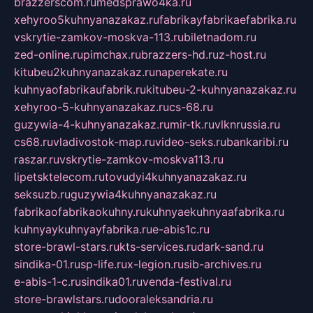
brazzerscom.ru
medsprawo4ka.ru
xehyroo5kuhnyanazakaz.ru
fabrikayfabrikaefabrika.ru
vskrytie-zamkov-moskva-113.ru
biletnadom.ru
zed-online.ru
pimchax.ru
brazzers-hd.ru
z-host.ru
kitubeu2kuhnyanazakaz.ru
naperekate.ru
kuhnyaofabrikaufabrik.ru
kitubeu-2-kuhnyanazakaz.ru
xehyroo-5-kuhnyanazakaz.ru
cs-68.ru
guzywia-4-kuhnyanazakaz.ru
mir-tk.ru
vlknrussia.ru
cs68.ru
vladivostok-map.ru
video-seks.ru
bankaribi.ru
raszar.ru
vskrytie-zamkov-moskva113.ru
lipetsktelecom.ru
tovudyi4kuhnyanazakaz.ru
seksuzb.ru
guzywia4kuhnyanazakaz.ru
fabrikaofabrikaokuhny.ru
kuhnyaekuhnyaafabrika.ru
kuhnyaykuhnyayfabrika.ru
e-abis1c.ru
store-brawl-stars.ru
kts-services.ru
dark-sand.ru
sindika-01.ru
sp-life.ru
x-legion.ru
sib-archives.ru
e-abis-1-c.ru
sindika01.ru
venda-festival.ru
store-brawlstars.ru
dooraleksandria.ru