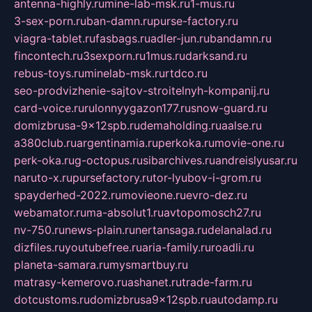
antenna-highly.ru
mine-lab-msk.ru
1-mus.ru
3-sex-porn.ru
ban-damn.ru
purse-factory.ru
viagra-tablet.ru
fasbags.ru
adler-jun.ru
bandamn.ru
fincontech.ru
3sexporn.ru
1mus.ru
darksand.ru
rebus-toys.ru
minelab-msk.ru
rtdco.ru
seo-prodvizhenie-sajtov-stroitelnyh-kompanij.ru
card-voice.ru
rulonnyygazon177.ru
snow-guard.ru
domizbrusa-9x12spb.ru
demaholding.ru
aalse.ru
a380club.ru
argentinamia.ru
perkoka.ru
movie-one.ru
perk-oka.ru
g-octopus.ru
sibarchives.ru
andreislyusar.ru
naruto-x.ru
pursefactory.ru
tor-lyubov-i-grom.ru
spayderhed-2022.ru
movieone.ru
evro-dez.ru
webamator.ru
ma-absolut1.ru
avtopomosch27.ru
nv-750.ru
news-plain.ru
nertansaga.ru
delanalad.ru
dizfiles.ru
youtubefree.ru
aria-family.ru
roadli.ru
planeta-samara.ru
mysmartbuy.ru
matrasy-kemerovo.ru
ashanet.ru
trade-farm.ru
dotcustoms.ru
domizbrusa9x12spb.ru
autodamp.ru