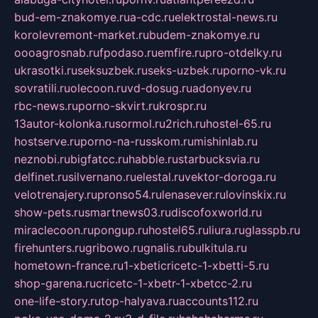
bud-em-znakomye.ru
a-cdc.ru
elektrostal-news.ru
korolevremont-market.ru
budem-znakomye.ru
oooagrosnab.ru
fpodaso.ru
emfire.ru
pro-otdelky.ru
ukrasotki.ru
seksuzbek.ru
seks-uzbek.ru
porno-vk.ru
sovratili.ru
olecoon.ru
vd-dosug.ru
adonyev.ru
rbc-news.ru
porno-skvirt.ru
krospr.ru
13autor-kolonka.ru
sormol.ru
2rich.ru
hostel-65.ru
hostserve.ru
porno-na-russkom.ru
mishinlab.ru
neznobi.ru
bigfatcc.ru
habble.ru
starbucksvia.ru
delfinet.ru
silvernano.ru
elestal.ru
vektor-doroga.ru
velotrenajery.ru
pronso54.ru
lenasever.ru
lovinskix.ru
show-pets.ru
smartnews03.ru
discofoxworld.ru
miraclecoon.ru
pongup.ru
hostel65.ru
liura.ru
glasspb.ru
firehunters.ru
gribowo.ru
gnalis.ru
bulkitula.ru
hometown-france.ru
1-xbeticricetc-1-xbetti-5.ru
shop-garena.ru
cricetc-1-xbetr-1-xbetcc-2.ru
one-life-story.ru
top-halyava.ru
accounts112.ru