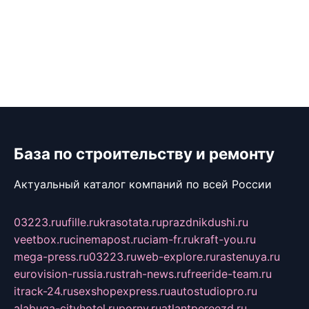
База по строительству и ремонту
Актуальный каталог компаний по всей России
03223.ru
ufille.ru
krasotata.ru
prazdnikdushi.ru
veetbox.ru
cinemapost.ru
ciam-fr.ru
kraft-you.ru
mega-press.ru
03223.ru
web-explore.ru
rastenuya.ru
eurovision-russia.ru
strah-news.ru
freeride-team.ru
itrack-24.ru
sexshopexpress.ru
autostudiopro.ru
alabuga-cityhotel.ru
pornv.ru
atlantpereezd.ru