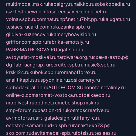
multimodal.msk.ru
habaigry.ru
haikko.ru
sobakopedia.ru
isz-fest.ru
ewnc.info
screensaver-clock.net.ru
volnav.spb.ru
comnat.ru
npf.net.ru
7bit.pp.ru
kalugatur.ru
tesiaes.ru
card.com.ru
kazanka.spb.ru
gildiya-kuznecov.ru
kameryboavision.ru
griffoncom.spb.ru
fabrika-emotsiy.ru
PARK-MATROSOVA.RU
agat.spb.ru
avtoyurist-moskva1.ru
hardware.org.ru
схема-авто.рф
dg-lab.ru
angrup.ru
recruiter.spb.ru
music8.spb.ru
krsk124.ru
kubok.spb.ru
romanofforex.ru
analitikaplus.ru
spyonline.ru
zosikamery.ru
sloboda-ural.pp.ru
AUTO-COM.SU
hohota.net
alimy.ru
online-z.com
aromat-vostoka.ru
otdelkaexp.ru
mobilvest.ru
bbd.net.ru
mebelshop.msk.ru
smp-forum.ru
bastion-td.ru
kosmoscreative.ru
avrmotors.ru
art-galadesign.ru
tiffany-c.ru
ecostep-samara.ru
d-p.spb.ru
галактика73.рф
sko.com.ru
davitamebel-spb.ru
fotsis.ru
tesiaes.ru