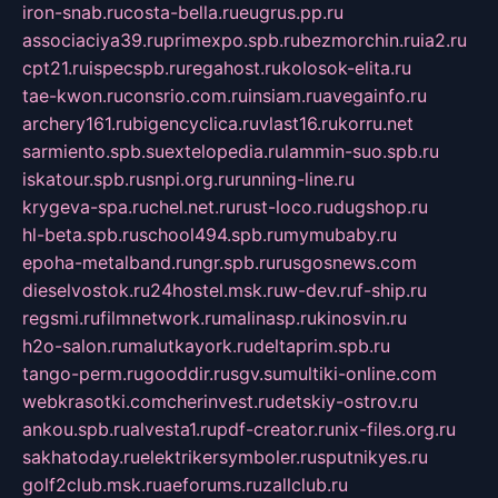
iron-snab.ru
costa-bella.ru
eugrus.pp.ru
associaciya39.ru
primexpo.spb.ru
bezmorchin.ru
ia2.ru
cpt21.ru
ispecspb.ru
regahost.ru
kolosok-elita.ru
tae-kwon.ru
consrio.com.ru
insiam.ru
avegainfo.ru
archery161.ru
bigencyclica.ru
vlast16.ru
korru.net
sarmiento.spb.su
extelopedia.ru
lammin-suo.spb.ru
iskatour.spb.ru
snpi.org.ru
running-line.ru
krygeva-spa.ru
chel.net.ru
rust-loco.ru
dugshop.ru
hl-beta.spb.ru
school494.spb.ru
mymubaby.ru
epoha-metalband.ru
ngr.spb.ru
rusgosnews.com
dieselvostok.ru
24hostel.msk.ru
w-dev.ru
f-ship.ru
regsmi.ru
filmnetwork.ru
malinasp.ru
kinosvin.ru
h2o-salon.ru
malutkayork.ru
deltaprim.spb.ru
tango-perm.ru
gooddir.ru
sgv.su
multiki-online.com
webkrasotki.com
cherinvest.ru
detskiy-ostrov.ru
ankou.spb.ru
alvesta1.ru
pdf-creator.ru
nix-files.org.ru
sakhatoday.ru
elektrikersymboler.ru
sputnikyes.ru
golf2club.msk.ru
aeforums.ru
zallclub.ru