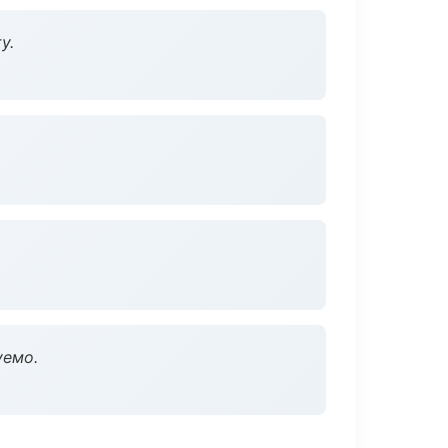
у.
уемо.