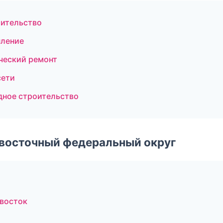
оительство
пление
ческий ремонт
сети
дное строительство
евосточный федеральный округ
ивосток