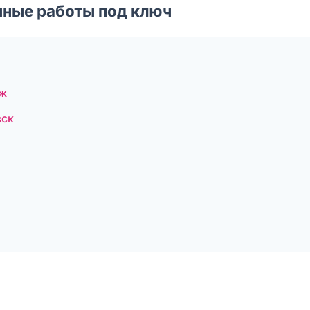
чные работы под ключ
еж
вск