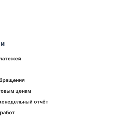
ми
платежей
обращения
птовым ценам
женедельный отчёт
 работ