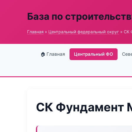
База по строительств
Главная
»
Центральный федеральный округ
» СК 
🏠 Главная
Центральный ФО
Сев
СК Фундамент 