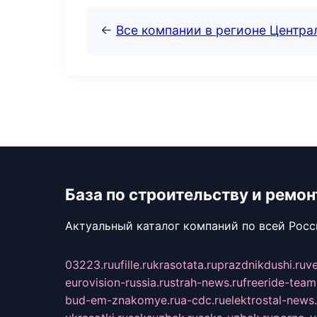
←
Все компании в регионе Центр
База по строительству и ремон
Актуальный каталог компаний по всей Рос
03223.ru
ufille.ru
krasotata.ru
prazdnikdushi.ru
v
eurovision-russia.ru
strah-news.ru
freeride-team
bud-em-znakomye.ru
a-cdc.ru
elektrostal-news.