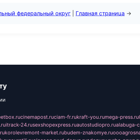
альный федеральный округ
|
Главная страница
→
ту
сии
eetbox.ru
cinemapost.ru
ciam-fr.ru
kraft-you.ru
mega-press.ru
.ru
itrack-24.ru
sexshopexpress.ru
autostudiopro.ru
alabuga-ci
ru
korolevremont-market.ru
budem-znakomye.ru
oooagrosna