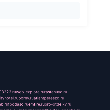
03223.ru
web-explore.ru
rastenuya.ru
tyhotel.ru
pornv.ru
atlantpereezd.ru
b.ru
fpodaso.ru
emfire.ru
pro-otdelky.ru