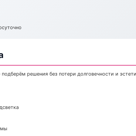
осуточно
а
 подберём решения без потери долговечности и эстети
одсветка
емы