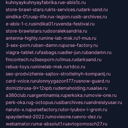
kuhnyaykuhnyayfabrika.ru
e-abis1c.ru
store-brawl-stars.ru
kts-services.ru
dark-sand.ru
sindika-01.ru
sp-life.ru
x-legion.ru
sib-archives.ru
e-abis-1-c.ru
sindika01.ru
venda-festival.ru
store-brawlstars.ru
dooraleksandria.ru
antenna-highly.ru
mine-lab-msk.ru
1-mus.ru
3-sex-porn.ru
ban-damn.ru
purse-factory.ru
viagra-tablet.ru
fasbags.ru
adler-jun.ru
bandamn.ru
fincontech.ru
3sexporn.ru
1mus.ru
darksand.ru
rebus-toys.ru
minelab-msk.ru
rtdco.ru
seo-prodvizhenie-sajtov-stroitelnyh-kompanij.ru
card-voice.ru
rulonnyygazon177.ru
snow-guard.ru
domizbrusa-9x12spb.ru
demaholding.ru
aalse.ru
a380club.ru
argentinamia.ru
perkoka.ru
movie-one.ru
perk-oka.ru
g-octopus.ru
sibarchives.ru
andreislyusar.ru
naruto-x.ru
pursefactory.ru
tor-lyubov-i-grom.ru
spayderhed-2022.ru
movieone.ru
evro-dez.ru
webamator.ru
ma-absolut1.ru
avtopomosch27.ru