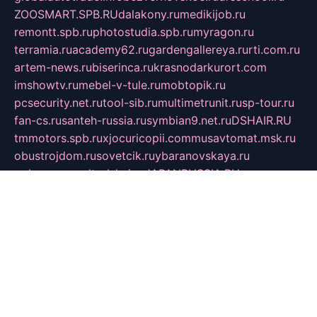
ZOOSMART.SPB.RU
dalakony.ru
medikijob.ru
remontt.spb.ru
photostudia.spb.ru
myragon.ru
terramia.ru
academy62.ru
gardengallereya.ru
rti.com.ru
artem-news.ru
biserinca.ru
krasnodarkurort.com
imshowtv.ru
mebel-v-tule.ru
mobtopik.ru
pcsecurity.net.ru
tool-sib.ru
multimetrunit.ru
sp-tour.ru
fan-cs.ru
santeh-russia.ru
symbian9.net.ru
DSHAIR.RU
tmmotors.spb.ru
xjocuricopii.com
musavtomat.msk.ru
obustrojdom.ru
sovetcik.ru
ybaranovskaya.ru
ppknews.ru
cult-alshei.ru
JAPANRUSSIA.RU
proekciyamebel.ru
imper-finans.ru
rim.org.ru
glamourai.ru
brassminus.ru
zabor-pro.ru
ftn.pp.ru
dorogoe58.ru
laimengpacker.ru
kuzova-zapchasti.ru
sageerp.ru
taxodrom.ru
dsrazvitie.ru
hardcity.net.ru
ratinghomegames.ru
topservice25.ru
gubernyan.ru
gtglasslined.ru
ii4.ru
tssport.spb.ru
andorra24.com
blackwallstreet.ru
oboimos.ru
optim-doors.com.ru
ikuch.ru
nycr.org.ru
npa21.ru
vremya-ch.spb.ru