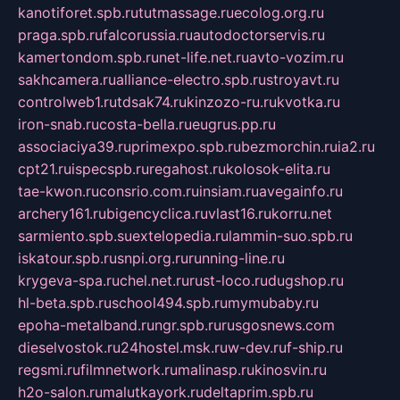
kanotiforet.spb.ru
tutmassage.ru
ecolog.org.ru
praga.spb.ru
falcorussia.ru
autodoctorservis.ru
kamertondom.spb.ru
net-life.net.ru
avto-vozim.ru
sakhcamera.ru
alliance-electro.spb.ru
stroyavt.ru
controlweb1.ru
tdsak74.ru
kinzozo-ru.ru
kvotka.ru
iron-snab.ru
costa-bella.ru
eugrus.pp.ru
associaciya39.ru
primexpo.spb.ru
bezmorchin.ru
ia2.ru
cpt21.ru
ispecspb.ru
regahost.ru
kolosok-elita.ru
tae-kwon.ru
consrio.com.ru
insiam.ru
avegainfo.ru
archery161.ru
bigencyclica.ru
vlast16.ru
korru.net
sarmiento.spb.su
extelopedia.ru
lammin-suo.spb.ru
iskatour.spb.ru
snpi.org.ru
running-line.ru
krygeva-spa.ru
chel.net.ru
rust-loco.ru
dugshop.ru
hl-beta.spb.ru
school494.spb.ru
mymubaby.ru
epoha-metalband.ru
ngr.spb.ru
rusgosnews.com
dieselvostok.ru
24hostel.msk.ru
w-dev.ru
f-ship.ru
regsmi.ru
filmnetwork.ru
malinasp.ru
kinosvin.ru
h2o-salon.ru
malutkayork.ru
deltaprim.spb.ru