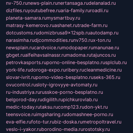
nv-750.ru
news-plain.ru
nertansaga.ru
delanalad.ru
dizfiles.ru
youtubefree.ru
aria-family.ru
roadli.ru
planeta-samara.ru
mysmartbuy.ru
matrasy-kemerovo.ru
ashanet.ru
trade-farm.ru
dotcustoms.ru
domizbrusa9x12spb.ru
autodamp.ru
narasimha.ru
djcommodities.ru
nv750.ru
x-ton.ru
newsplain.ru
cardvoice.ru
modopaper.ru
manunae.ru
gbget.ru
alfeihavsalnassr.ru
madoma.ru
tajuncos.ru
petrovkasports.ru
porno-online-besplatno.ru
splclub.ru
york-life.ru
doroga-expo.ru
ribery.ru
cleanmedicine.ru
slovar-ivrit.ru
porno-video-besplatno.ru
seks-365.ru
ovucontrol.ru
sloty-igrovyye-avtomaty.ru
ru-industriya.ru
russkoe-porno-besplatno.ru
belgorod-day.ru
digilith.ru
pichkurovlab.ru
medic-today.ru
taksu.ru
comp123.ru
don-ykt.ru
teensvoice.ru
imgsharing.ru
domashnee-porno.ru
eva-elfie.ru
foto-tur.ru
biz-doska.ru
metropoltravel.ru
veslo-i-yakor.ru
borodino-media.ru
rostotsky.ru