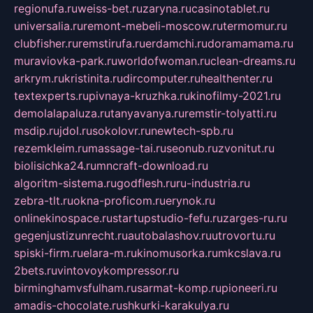
regionufa.ru
weiss-bet.ru
zaryna.ru
casinotablet.ru
universalia.ru
remont-mebeli-moscow.ru
termomur.ru
clubfisher.ru
remstirufa.ru
erdamchi.ru
doramamama.ru
muraviovka-park.ru
worldofwoman.ru
clean-dreams.ru
arkrym.ru
kristinita.ru
dircomputer.ru
healthenter.ru
textexperts.ru
pivnaya-kruzhka.ru
kinofilmy-2021.ru
demolalapaluza.ru
tanyavanya.ru
remstir-tolyatti.ru
msdip.ru
jdol.ru
sokolovr.ru
newtech-spb.ru
rezemkleim.ru
massage-tai.ru
seonub.ru
zvonitut.ru
biolisichka24.ru
mncraft-download.ru
algoritm-sistema.ru
godflesh.ru
ru-industria.ru
zebra-tlt.ru
okna-proficom.ru
erynok.ru
onlinekinospace.ru
startupstudio-fefu.ru
zarges-ru.ru
gegenjustizunrecht.ru
autobalashov.ru
utrovortu.ru
spiski-firm.ru
elara-m.ru
kinomusorka.ru
mkcslava.ru
2bets.ru
vintovoykompressor.ru
birminghamvsfulham.ru
sarmat-komp.ru
pioneeri.ru
amadis-chocolate.ru
shkurki-karakulya.ru