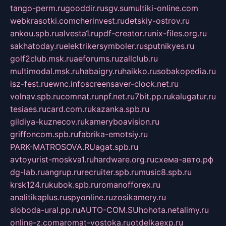
tango-perm.ru
gooddir.ru
sgv.su
multiki-online.com
webkrasotki.com
cherinvest.ru
detskiy-ostrov.ru
ankou.spb.ru
alvesta1.ru
pdf-creator.ru
nix-files.org.ru
sakhatoday.ru
elektrikersymboler.ru
sputnikyes.ru
golf2club.msk.ru
aeforums.ru
zallclub.ru
multimodal.msk.ru
habaigry.ru
haikko.ru
sobakopedia.ru
isz-fest.ru
ewnc.info
screensaver-clock.net.ru
volnav.spb.ru
comnat.ru
npf.net.ru
7bit.pp.ru
kalugatur.ru
tesiaes.ru
card.com.ru
kazanka.spb.ru
gildiya-kuznecov.ru
kameryboavision.ru
griffoncom.spb.ru
fabrika-emotsiy.ru
PARK-MATROSOVA.RU
agat.spb.ru
avtoyurist-moskva1.ru
hardware.org.ru
схема-авто.рф
dg-lab.ru
angrup.ru
recruiter.spb.ru
music8.spb.ru
krsk124.ru
kubok.spb.ru
romanofforex.ru
analitikaplus.ru
spyonline.ru
zosikamery.ru
sloboda-ural.pp.ru
AUTO-COM.SU
hohota.net
alimy.ru
online-z.com
aromat-vostoka.ru
otdelkaexp.ru