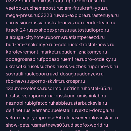
03223.ru
ufille.ru
krasotata.ru
prazdnikdushi.ru
veetbox.ru
cinemapost.ru
ciam-fr.ru
kraft-you.ru
mega-press.ru
03223.ru
web-explore.ru
rastenuya.ru
eurovision-russia.ru
strah-news.ru
freeride-team.ru
itrack-24.ru
sexshopexpress.ru
autostudiopro.ru
alabuga-cityhotel.ru
pornv.ru
atlantpereezd.ru
bud-em-znakomye.ru
a-cdc.ru
elektrostal-news.ru
korolevremont-market.ru
budem-znakomye.ru
oooagrosnab.ru
fpodaso.ru
emfire.ru
pro-otdelky.ru
ukrasotki.ru
seksuzbek.ru
seks-uzbek.ru
porno-vk.ru
sovratili.ru
olecoon.ru
vd-dosug.ru
adonyev.ru
rbc-news.ru
porno-skvirt.ru
krospr.ru
13autor-kolonka.ru
sormol.ru
2rich.ru
hostel-65.ru
hostserve.ru
porno-na-russkom.ru
mishinlab.ru
neznobi.ru
bigfatcc.ru
habble.ru
starbucksvia.ru
delfinet.ru
silvernano.ru
elestal.ru
vektor-doroga.ru
velotrenajery.ru
pronso54.ru
lenasever.ru
lovinskix.ru
show-pets.ru
smartnews03.ru
discofoxworld.ru