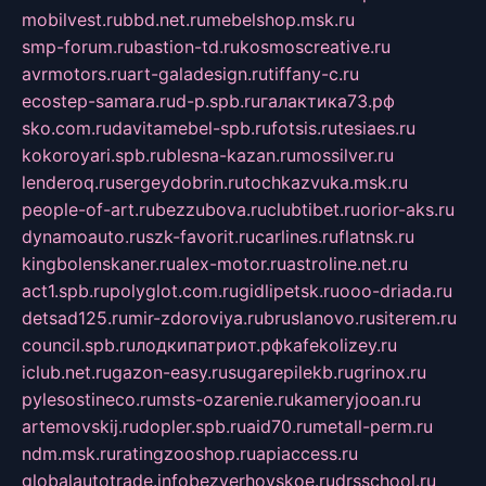
mobilvest.ru
bbd.net.ru
mebelshop.msk.ru
smp-forum.ru
bastion-td.ru
kosmoscreative.ru
avrmotors.ru
art-galadesign.ru
tiffany-c.ru
ecostep-samara.ru
d-p.spb.ru
галактика73.рф
sko.com.ru
davitamebel-spb.ru
fotsis.ru
tesiaes.ru
kokoroyari.spb.ru
blesna-kazan.ru
mossilver.ru
lenderoq.ru
sergeydobrin.ru
tochkazvuka.msk.ru
people-of-art.ru
bezzubova.ru
clubtibet.ru
orior-aks.ru
dynamoauto.ru
szk-favorit.ru
carlines.ru
flatnsk.ru
kingbolenskaner.ru
alex-motor.ru
astroline.net.ru
act1.spb.ru
polyglot.com.ru
gidlipetsk.ru
ooo-driada.ru
detsad125.ru
mir-zdoroviya.ru
bruslanovo.ru
siterem.ru
council.spb.ru
лодкипатриот.рф
kafekolizey.ru
iclub.net.ru
gazon-easy.ru
sugarepilekb.ru
grinox.ru
pylesostineco.ru
msts-ozarenie.ru
kameryjooan.ru
artemovskij.ru
dopler.spb.ru
aid70.ru
metall-perm.ru
ndm.msk.ru
ratingzooshop.ru
apiaccess.ru
globalautotrade.info
bezverhovskoe.ru
drsschool.ru