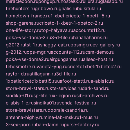
miraclecoon.ru
pongup.ru
hostel65.ru
liura.ru
glasspb.ru
firehunters.ru
gribowo.ru
gnalis.ru
bulkitula.ru
hometown-france.ru
1-xbeticricetc-1-xbetti-5.ru
shop-garena.ru
cricetc-1-xbetr-1-xbetcc-2.ru
one-life-story.ru
top-halyava.ru
accounts112.ru
poka-vse-doma-2.ru
3-d-file.ru
hahahaharms.ru
g2012.ru
tst-1.ru
shaggy-cat.ru
opsmgr.ru
ev-gallery.ru
g-2012.ru
ops-mgr.ru
accounts-112.ru
csm-demo.ru
poka-vse-doma2.ru
airgungames.ru
allseo-host.ru
tehosmotre.ru
varieta-yug.ru
cricetc1xbetr1xbetcc2.ru
raytor-d.ru
atillagunn.ru
3d-file.ru
1xbeticricetc1xbetti5.ru
uafoot-statti.ru
e-abis1c.ru
store-brawl-stars.ru
kts-services.ru
dark-sand.ru
sindika-01.ru
sp-life.ru
x-legion.ru
sib-archives.ru
e-abis-1-c.ru
sindika01.ru
venda-festival.ru
store-brawlstars.ru
dooraleksandria.ru
antenna-highly.ru
mine-lab-msk.ru
1-mus.ru
3-sex-porn.ru
ban-damn.ru
purse-factory.ru