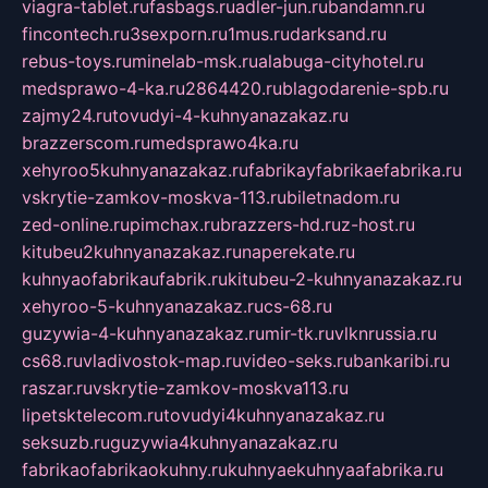
viagra-tablet.ru
fasbags.ru
adler-jun.ru
bandamn.ru
fincontech.ru
3sexporn.ru
1mus.ru
darksand.ru
rebus-toys.ru
minelab-msk.ru
alabuga-cityhotel.ru
medsprawo-4-ka.ru
2864420.ru
blagodarenie-spb.ru
zajmy24.ru
tovudyi-4-kuhnyanazakaz.ru
brazzerscom.ru
medsprawo4ka.ru
xehyroo5kuhnyanazakaz.ru
fabrikayfabrikaefabrika.ru
vskrytie-zamkov-moskva-113.ru
biletnadom.ru
zed-online.ru
pimchax.ru
brazzers-hd.ru
z-host.ru
kitubeu2kuhnyanazakaz.ru
naperekate.ru
kuhnyaofabrikaufabrik.ru
kitubeu-2-kuhnyanazakaz.ru
xehyroo-5-kuhnyanazakaz.ru
cs-68.ru
guzywia-4-kuhnyanazakaz.ru
mir-tk.ru
vlknrussia.ru
cs68.ru
vladivostok-map.ru
video-seks.ru
bankaribi.ru
raszar.ru
vskrytie-zamkov-moskva113.ru
lipetsktelecom.ru
tovudyi4kuhnyanazakaz.ru
seksuzb.ru
guzywia4kuhnyanazakaz.ru
fabrikaofabrikaokuhny.ru
kuhnyaekuhnyaafabrika.ru