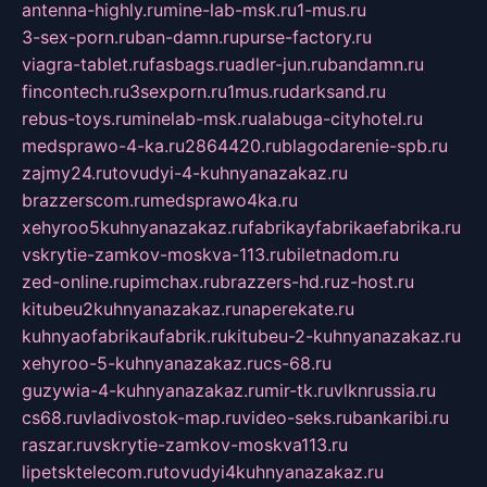
antenna-highly.ru
mine-lab-msk.ru
1-mus.ru
3-sex-porn.ru
ban-damn.ru
purse-factory.ru
viagra-tablet.ru
fasbags.ru
adler-jun.ru
bandamn.ru
fincontech.ru
3sexporn.ru
1mus.ru
darksand.ru
rebus-toys.ru
minelab-msk.ru
alabuga-cityhotel.ru
medsprawo-4-ka.ru
2864420.ru
blagodarenie-spb.ru
zajmy24.ru
tovudyi-4-kuhnyanazakaz.ru
brazzerscom.ru
medsprawo4ka.ru
xehyroo5kuhnyanazakaz.ru
fabrikayfabrikaefabrika.ru
vskrytie-zamkov-moskva-113.ru
biletnadom.ru
zed-online.ru
pimchax.ru
brazzers-hd.ru
z-host.ru
kitubeu2kuhnyanazakaz.ru
naperekate.ru
kuhnyaofabrikaufabrik.ru
kitubeu-2-kuhnyanazakaz.ru
xehyroo-5-kuhnyanazakaz.ru
cs-68.ru
guzywia-4-kuhnyanazakaz.ru
mir-tk.ru
vlknrussia.ru
cs68.ru
vladivostok-map.ru
video-seks.ru
bankaribi.ru
raszar.ru
vskrytie-zamkov-moskva113.ru
lipetsktelecom.ru
tovudyi4kuhnyanazakaz.ru