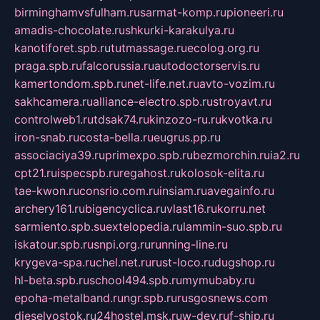
birminghamvsfulham.ru
sarmat-komp.ru
pioneeri.ru
amadis-chocolate.ru
shkurki-karakulya.ru
kanotiforet.spb.ru
tutmassage.ru
ecolog.org.ru
praga.spb.ru
falcorussia.ru
autodoctorservis.ru
kamertondom.spb.ru
net-life.net.ru
avto-vozim.ru
sakhcamera.ru
alliance-electro.spb.ru
stroyavt.ru
controlweb1.ru
tdsak74.ru
kinzozo-ru.ru
kvotka.ru
iron-snab.ru
costa-bella.ru
eugrus.pp.ru
associaciya39.ru
primexpo.spb.ru
bezmorchin.ru
ia2.ru
cpt21.ru
ispecspb.ru
regahost.ru
kolosok-elita.ru
tae-kwon.ru
consrio.com.ru
insiam.ru
avegainfo.ru
archery161.ru
bigencyclica.ru
vlast16.ru
korru.net
sarmiento.spb.su
extelopedia.ru
lammin-suo.spb.ru
iskatour.spb.ru
snpi.org.ru
running-line.ru
krygeva-spa.ru
chel.net.ru
rust-loco.ru
dugshop.ru
hl-beta.spb.ru
school494.spb.ru
mymubaby.ru
epoha-metalband.ru
ngr.spb.ru
rusgosnews.com
dieselvostok.ru
24hostel.msk.ru
w-dev.ru
f-ship.ru