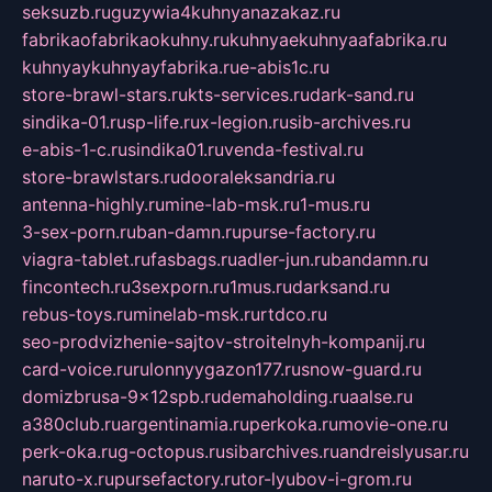
seksuzb.ru
guzywia4kuhnyanazakaz.ru
fabrikaofabrikaokuhny.ru
kuhnyaekuhnyaafabrika.ru
kuhnyaykuhnyayfabrika.ru
e-abis1c.ru
store-brawl-stars.ru
kts-services.ru
dark-sand.ru
sindika-01.ru
sp-life.ru
x-legion.ru
sib-archives.ru
e-abis-1-c.ru
sindika01.ru
venda-festival.ru
store-brawlstars.ru
dooraleksandria.ru
antenna-highly.ru
mine-lab-msk.ru
1-mus.ru
3-sex-porn.ru
ban-damn.ru
purse-factory.ru
viagra-tablet.ru
fasbags.ru
adler-jun.ru
bandamn.ru
fincontech.ru
3sexporn.ru
1mus.ru
darksand.ru
rebus-toys.ru
minelab-msk.ru
rtdco.ru
seo-prodvizhenie-sajtov-stroitelnyh-kompanij.ru
card-voice.ru
rulonnyygazon177.ru
snow-guard.ru
domizbrusa-9x12spb.ru
demaholding.ru
aalse.ru
a380club.ru
argentinamia.ru
perkoka.ru
movie-one.ru
perk-oka.ru
g-octopus.ru
sibarchives.ru
andreislyusar.ru
naruto-x.ru
pursefactory.ru
tor-lyubov-i-grom.ru