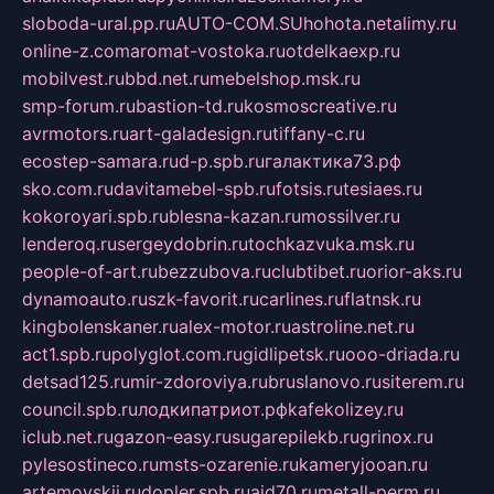
sloboda-ural.pp.ru
AUTO-COM.SU
hohota.net
alimy.ru
online-z.com
aromat-vostoka.ru
otdelkaexp.ru
mobilvest.ru
bbd.net.ru
mebelshop.msk.ru
smp-forum.ru
bastion-td.ru
kosmoscreative.ru
avrmotors.ru
art-galadesign.ru
tiffany-c.ru
ecostep-samara.ru
d-p.spb.ru
галактика73.рф
sko.com.ru
davitamebel-spb.ru
fotsis.ru
tesiaes.ru
kokoroyari.spb.ru
blesna-kazan.ru
mossilver.ru
lenderoq.ru
sergeydobrin.ru
tochkazvuka.msk.ru
people-of-art.ru
bezzubova.ru
clubtibet.ru
orior-aks.ru
dynamoauto.ru
szk-favorit.ru
carlines.ru
flatnsk.ru
kingbolenskaner.ru
alex-motor.ru
astroline.net.ru
act1.spb.ru
polyglot.com.ru
gidlipetsk.ru
ooo-driada.ru
detsad125.ru
mir-zdoroviya.ru
bruslanovo.ru
siterem.ru
council.spb.ru
лодкипатриот.рф
kafekolizey.ru
iclub.net.ru
gazon-easy.ru
sugarepilekb.ru
grinox.ru
pylesostineco.ru
msts-ozarenie.ru
kameryjooan.ru
artemovskij.ru
dopler.spb.ru
aid70.ru
metall-perm.ru