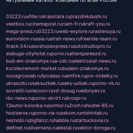
Актуальный каталог компаний по всей России
03223.ru
ufille.ru
krasotata.ru
prazdnikdushi.ru
veetbox.ru
cinemapost.ru
ciam-fr.ru
kraft-you.ru
mega-press.ru
03223.ru
web-explore.ru
rastenuya.ru
eurovision-russia.ru
strah-news.ru
freeride-team.ru
itrack-24.ru
sexshopexpress.ru
autostudiopro.ru
alabuga-cityhotel.ru
pornv.ru
atlantpereezd.ru
bud-em-znakomye.ru
a-cdc.ru
elektrostal-news.ru
korolevremont-market.ru
budem-znakomye.ru
oooagrosnab.ru
fpodaso.ru
emfire.ru
pro-otdelky.ru
ukrasotki.ru
seksuzbek.ru
seks-uzbek.ru
porno-vk.ru
sovratili.ru
olecoon.ru
vd-dosug.ru
adonyev.ru
rbc-news.ru
porno-skvirt.ru
krospr.ru
13autor-kolonka.ru
sormol.ru
2rich.ru
hostel-65.ru
hostserve.ru
porno-na-russkom.ru
mishinlab.ru
neznobi.ru
bigfatcc.ru
habble.ru
starbucksvia.ru
delfinet.ru
silvernano.ru
elestal.ru
vektor-doroga.ru