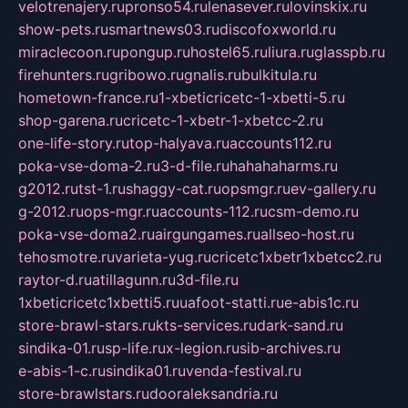
velotrenajery.ru
pronso54.ru
lenasever.ru
lovinskix.ru
show-pets.ru
smartnews03.ru
discofoxworld.ru
miraclecoon.ru
pongup.ru
hostel65.ru
liura.ru
glasspb.ru
firehunters.ru
gribowo.ru
gnalis.ru
bulkitula.ru
hometown-france.ru
1-xbeticricetc-1-xbetti-5.ru
shop-garena.ru
cricetc-1-xbetr-1-xbetcc-2.ru
one-life-story.ru
top-halyava.ru
accounts112.ru
poka-vse-doma-2.ru
3-d-file.ru
hahahaharms.ru
g2012.ru
tst-1.ru
shaggy-cat.ru
opsmgr.ru
ev-gallery.ru
g-2012.ru
ops-mgr.ru
accounts-112.ru
csm-demo.ru
poka-vse-doma2.ru
airgungames.ru
allseo-host.ru
tehosmotre.ru
varieta-yug.ru
cricetc1xbetr1xbetcc2.ru
raytor-d.ru
atillagunn.ru
3d-file.ru
1xbeticricetc1xbetti5.ru
uafoot-statti.ru
e-abis1c.ru
store-brawl-stars.ru
kts-services.ru
dark-sand.ru
sindika-01.ru
sp-life.ru
x-legion.ru
sib-archives.ru
e-abis-1-c.ru
sindika01.ru
venda-festival.ru
store-brawlstars.ru
dooraleksandria.ru