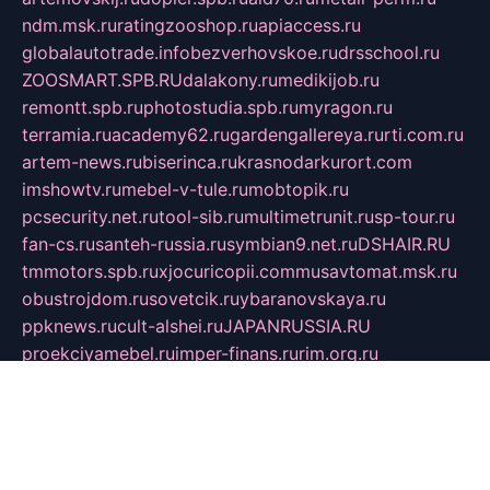
ndm.msk.ru
ratingzooshop.ru
apiaccess.ru
globalautotrade.info
bezverhovskoe.ru
drsschool.ru
ZOOSMART.SPB.RU
dalakony.ru
medikijob.ru
remontt.spb.ru
photostudia.spb.ru
myragon.ru
terramia.ru
academy62.ru
gardengallereya.ru
rti.com.ru
artem-news.ru
biserinca.ru
krasnodarkurort.com
imshowtv.ru
mebel-v-tule.ru
mobtopik.ru
pcsecurity.net.ru
tool-sib.ru
multimetrunit.ru
sp-tour.ru
fan-cs.ru
santeh-russia.ru
symbian9.net.ru
DSHAIR.RU
tmmotors.spb.ru
xjocuricopii.com
musavtomat.msk.ru
obustrojdom.ru
sovetcik.ru
ybaranovskaya.ru
ppknews.ru
cult-alshei.ru
JAPANRUSSIA.RU
proekciyamebel.ru
imper-finans.ru
rim.org.ru
glamourai.ru
brassminus.ru
zabor-pro.ru
ftn.pp.ru
dorogoe58.ru
laimengpacker.ru
kuzova-zapchasti.ru
sageerp.ru
taxodrom.ru
dsrazvitie.ru
hardcity.net.ru
ratinghomegames.ru
topservice25.ru
gubernyan.ru