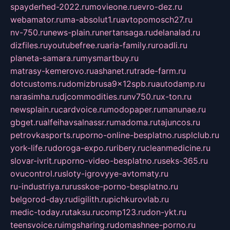
spayderhed-2022.ru
movieone.ru
evro-dez.ru
webamator.ru
ma-absolut1.ru
avtopomosch27.ru
nv-750.ru
news-plain.ru
nertansaga.ru
delanalad.ru
dizfiles.ru
youtubefree.ru
aria-family.ru
roadli.ru
planeta-samara.ru
mysmartbuy.ru
matrasy-kemerovo.ru
ashanet.ru
trade-farm.ru
dotcustoms.ru
domizbrusa9x12spb.ru
autodamp.ru
narasimha.ru
djcommodities.ru
nv750.ru
x-ton.ru
newsplain.ru
cardvoice.ru
modopaper.ru
manunae.ru
gbget.ru
alfeihavsalnassr.ru
madoma.ru
tajuncos.ru
petrovkasports.ru
porno-online-besplatno.ru
splclub.ru
york-life.ru
doroga-expo.ru
ribery.ru
cleanmedicine.ru
slovar-ivrit.ru
porno-video-besplatno.ru
seks-365.ru
ovucontrol.ru
sloty-igrovyye-avtomaty.ru
ru-industriya.ru
russkoe-porno-besplatno.ru
belgorod-day.ru
digilith.ru
pichkurovlab.ru
medic-today.ru
taksu.ru
comp123.ru
don-ykt.ru
teensvoice.ru
imgsharing.ru
domashnee-porno.ru