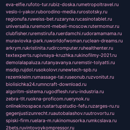
eva-elfie.ru
foto-tur.ru
biz-doska.ru
metropoltravel.ru
veslo-i-yakor.ru
borodino-media.ru
rostotsky.ru
regionufa.ru
weiss-bet.ru
zaryna.ru
casinotablet.ru
universalia.ru
remont-mebeli-moscow.ru
termomur.ru
clubfisher.ru
remstirufa.ru
erdamchi.ru
doramamama.ru
muraviovka-park.ru
worldofwoman.ru
clean-dreams.ru
arkrym.ru
kristinita.ru
dircomputer.ru
healthenter.ru
textexperts.ru
pivnaya-kruzhka.ru
kinofilmy-2021.ru
demolalapaluza.ru
tanyavanya.ru
remstir-tolyatti.ru
msdip.ru
jdol.ru
sokolovr.ru
newtech-spb.ru
rezemkleim.ru
massage-tai.ru
seonub.ru
zvonitut.ru
biolisichka24.ru
mncraft-download.ru
algoritm-sistema.ru
godflesh.ru
ru-industria.ru
zebra-tlt.ru
okna-proficom.ru
erynok.ru
onlinekinospace.ru
startupstudio-fefu.ru
zarges-ru.ru
gegenjustizunrecht.ru
autobalashov.ru
utrovortu.ru
spiski-firm.ru
elara-m.ru
kinomusorka.ru
mkcslava.ru
2bets.ru
vintovoykompressor.ru