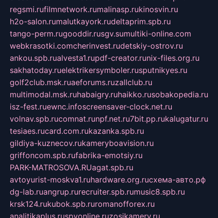
regsmi.ru
filmnetwork.ru
malinasp.ru
kinosvin.ru
h2o-salon.ru
malutkayork.ru
deltaprim.spb.ru
tango-perm.ru
gooddir.ru
sgv.su
multiki-online.com
webkrasotki.com
cherinvest.ru
detskiy-ostrov.ru
ankou.spb.ru
alvesta1.ru
pdf-creator.ru
nix-files.org.ru
sakhatoday.ru
elektrikersymboler.ru
sputnikyes.ru
golf2club.msk.ru
aeforums.ru
zallclub.ru
multimodal.msk.ru
habaigry.ru
haikko.ru
sobakopedia.ru
isz-fest.ru
ewnc.info
screensaver-clock.net.ru
volnav.spb.ru
comnat.ru
npf.net.ru
7bit.pp.ru
kalugatur.ru
tesiaes.ru
card.com.ru
kazanka.spb.ru
gildiya-kuznecov.ru
kameryboavision.ru
griffoncom.spb.ru
fabrika-emotsiy.ru
PARK-MATROSOVA.RU
agat.spb.ru
avtoyurist-moskva1.ru
hardware.org.ru
схема-авто.рф
dg-lab.ru
angrup.ru
recruiter.spb.ru
music8.spb.ru
krsk124.ru
kubok.spb.ru
romanofforex.ru
analitikaplus.ru
spyonline.ru
zosikamery.ru