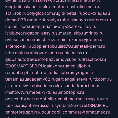
kingbolenskaner.ru
alex-motor.ru
astroline.net.ru
act1.spb.ru
polyglot.com.ru
gidlipetsk.ru
ooo-driada.ru
detsad125.ru
mir-zdoroviya.ru
bruslanovo.ru
siterem.ru
council.spb.ru
лодкипатриот.рф
kafekolizey.ru
iclub.net.ru
gazon-easy.ru
sugarepilekb.ru
grinox.ru
pylesostineco.ru
msts-ozarenie.ru
kameryjooan.ru
artemovskij.ru
dopler.spb.ru
aid70.ru
metall-perm.ru
ndm.msk.ru
ratingzooshop.ru
apiaccess.ru
globalautotrade.info
bezverhovskoe.ru
drsschool.ru
ZOOSMART.SPB.RU
dalakony.ru
medikijob.ru
remontt.spb.ru
photostudia.spb.ru
myragon.ru
terramia.ru
academy62.ru
gardengallereya.ru
rti.com.ru
artem-news.ru
biserinca.ru
krasnodarkurort.com
imshowtv.ru
mebel-v-tule.ru
mobtopik.ru
pcsecurity.net.ru
tool-sib.ru
multimetrunit.ru
sp-tour.ru
fan-cs.ru
santeh-russia.ru
symbian9.net.ru
DSHAIR.RU
tmmotors.spb.ru
xjocuricopii.com
musavtomat.msk.ru