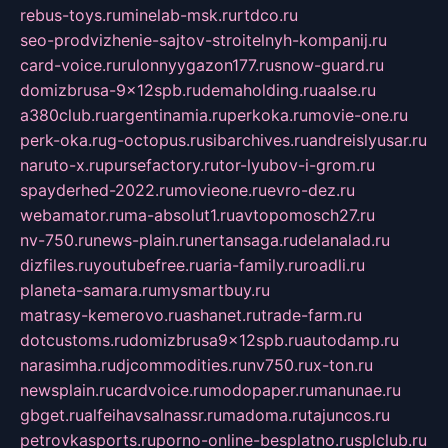
rebus-toys.ru
minelab-msk.ru
rtdco.ru
seo-prodvizhenie-sajtov-stroitelnyh-kompanij.ru
card-voice.ru
rulonnyygazon177.ru
snow-guard.ru
domizbrusa-9x12spb.ru
demaholding.ru
aalse.ru
a380club.ru
argentinamia.ru
perkoka.ru
movie-one.ru
perk-oka.ru
g-octopus.ru
sibarchives.ru
andreislyusar.ru
naruto-x.ru
pursefactory.ru
tor-lyubov-i-grom.ru
spayderhed-2022.ru
movieone.ru
evro-dez.ru
webamator.ru
ma-absolut1.ru
avtopomosch27.ru
nv-750.ru
news-plain.ru
nertansaga.ru
delanalad.ru
dizfiles.ru
youtubefree.ru
aria-family.ru
roadli.ru
planeta-samara.ru
mysmartbuy.ru
matrasy-kemerovo.ru
ashanet.ru
trade-farm.ru
dotcustoms.ru
domizbrusa9x12spb.ru
autodamp.ru
narasimha.ru
djcommodities.ru
nv750.ru
x-ton.ru
newsplain.ru
cardvoice.ru
modopaper.ru
manunae.ru
gbget.ru
alfeihavsalnassr.ru
madoma.ru
tajuncos.ru
petrovkasports.ru
porno-online-besplatno.ru
splclub.ru