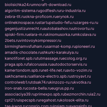
biolisichka24.ru
mncraft-download.ru
algoritm-sistema.ru
godflesh.ru
ru-industria.ru
zebra-tlt.ru
okna-proficom.ru
erynok.ru
onlinekinospace.ru
startupstudio-fefu.ru
zarges-ru.ru
gegenjustizunrecht.ru
autobalashov.ru
utrovortu.ru
spiski-firm.ru
elara-m.ru
kinomusorka.ru
mkcslava.ru
2bets.ru
vintovoykompressor.ru
birminghamvsfulham.ru
sarmat-komp.ru
pioneeri.ru
amadis-chocolate.ru
shkurki-karakulya.ru
kanotiforet.spb.ru
tutmassage.ru
ecolog.org.ru
praga.spb.ru
falcorussia.ru
autodoctorservis.ru
kamertondom.spb.ru
net-life.net.ru
avto-vozim.ru
sakhcamera.ru
alliance-electro.spb.ru
stroyavt.ru
controlweb1.ru
tdsak74.ru
kinzozo-ru.ru
kvotka.ru
iron-snab.ru
costa-bella.ru
eugrus.pp.ru
associaciya39.ru
primexpo.spb.ru
bezmorchin.ru
ia2.ru
cpt21.ru
ispecspb.ru
regahost.ru
kolosok-elita.ru
tae-kwon.ru
consrio.com.ru
insiam.ru
avegainfo.ru