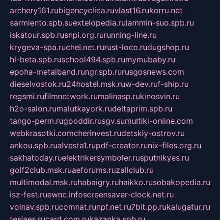
archery161.ru
bigencyclica.ru
vlast16.ru
korru.net
sarmiento.spb.su
extelopedia.ru
lammin-suo.spb.ru
iskatour.spb.ru
snpi.org.ru
running-line.ru
krygeva-spa.ru
chel.net.ru
rust-loco.ru
dugshop.ru
hl-beta.spb.ru
school494.spb.ru
mymubaby.ru
epoha-metalband.ru
ngr.spb.ru
rusgosnews.com
dieselvostok.ru
24hostel.msk.ru
w-dev.ru
f-ship.ru
regsmi.ru
filmnetwork.ru
malinasp.ru
kinosvin.ru
h2o-salon.ru
malutkayork.ru
deltaprim.spb.ru
tango-perm.ru
gooddir.ru
sgv.su
multiki-online.com
webkrasotki.com
cherinvest.ru
detskiy-ostrov.ru
ankou.spb.ru
alvesta1.ru
pdf-creator.ru
nix-files.org.ru
sakhatoday.ru
elektrikersymboler.ru
sputnikyes.ru
golf2club.msk.ru
aeforums.ru
zallclub.ru
multimodal.msk.ru
habaigry.ru
haikko.ru
sobakopedia.ru
isz-fest.ru
ewnc.info
screensaver-clock.net.ru
volnav.spb.ru
comnat.ru
npf.net.ru
7bit.pp.ru
kalugatur.ru
tesiaes.ru
card.com.ru
kazanka.spb.ru