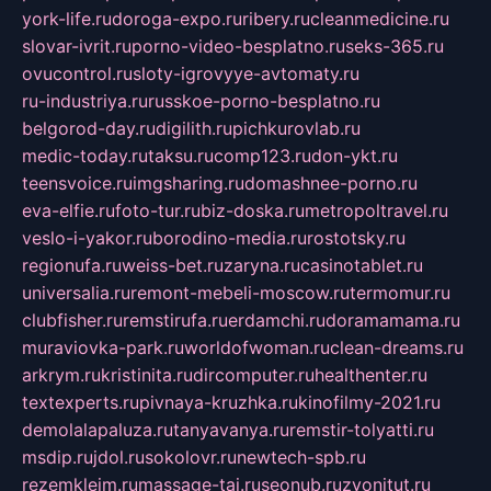
york-life.ru
doroga-expo.ru
ribery.ru
cleanmedicine.ru
slovar-ivrit.ru
porno-video-besplatno.ru
seks-365.ru
ovucontrol.ru
sloty-igrovyye-avtomaty.ru
ru-industriya.ru
russkoe-porno-besplatno.ru
belgorod-day.ru
digilith.ru
pichkurovlab.ru
medic-today.ru
taksu.ru
comp123.ru
don-ykt.ru
teensvoice.ru
imgsharing.ru
domashnee-porno.ru
eva-elfie.ru
foto-tur.ru
biz-doska.ru
metropoltravel.ru
veslo-i-yakor.ru
borodino-media.ru
rostotsky.ru
regionufa.ru
weiss-bet.ru
zaryna.ru
casinotablet.ru
universalia.ru
remont-mebeli-moscow.ru
termomur.ru
clubfisher.ru
remstirufa.ru
erdamchi.ru
doramamama.ru
muraviovka-park.ru
worldofwoman.ru
clean-dreams.ru
arkrym.ru
kristinita.ru
dircomputer.ru
healthenter.ru
textexperts.ru
pivnaya-kruzhka.ru
kinofilmy-2021.ru
demolalapaluza.ru
tanyavanya.ru
remstir-tolyatti.ru
msdip.ru
jdol.ru
sokolovr.ru
newtech-spb.ru
rezemkleim.ru
massage-tai.ru
seonub.ru
zvonitut.ru