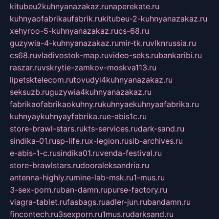
kitubeu2kuhnyanazakaz.ru
naperekate.ru
kuhnyaofabrikaufabrik.ru
kitubeu-2-kuhnyanazakaz.ru
xehyroo-5-kuhnyanazakaz.ru
cs-68.ru
guzywia-4-kuhnyanazakaz.ru
mir-tk.ru
vlknrussia.ru
cs68.ru
vladivostok-map.ru
video-seks.ru
bankaribi.ru
raszar.ru
vskrytie-zamkov-moskva113.ru
lipetsktelecom.ru
tovudyi4kuhnyanazakaz.ru
seksuzb.ru
guzywia4kuhnyanazakaz.ru
fabrikaofabrikaokuhny.ru
kuhnyaekuhnyaafabrika.ru
kuhnyaykuhnyayfabrika.ru
e-abis1c.ru
store-brawl-stars.ru
kts-services.ru
dark-sand.ru
sindika-01.ru
sp-life.ru
x-legion.ru
sib-archives.ru
e-abis-1-c.ru
sindika01.ru
venda-festival.ru
store-brawlstars.ru
dooraleksandria.ru
antenna-highly.ru
mine-lab-msk.ru
1-mus.ru
3-sex-porn.ru
ban-damn.ru
purse-factory.ru
viagra-tablet.ru
fasbags.ru
adler-jun.ru
bandamn.ru
fincontech.ru
3sexporn.ru
1mus.ru
darksand.ru