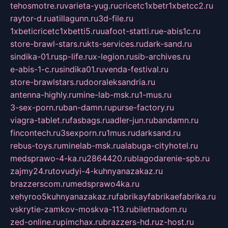
tehosmotre.ru
varieta-yug.ru
cricetc1xbetr1xbetcc2.ru
raytor-d.ru
atillagunn.ru
3d-file.ru
1xbeticricetc1xbetti5.ru
uafoot-statti.ru
e-abis1c.ru
store-brawl-stars.ru
kts-services.ru
dark-sand.ru
sindika-01.ru
sp-life.ru
x-legion.ru
sib-archives.ru
e-abis-1-c.ru
sindika01.ru
venda-festival.ru
store-brawlstars.ru
dooraleksandria.ru
antenna-highly.ru
mine-lab-msk.ru
1-mus.ru
3-sex-porn.ru
ban-damn.ru
purse-factory.ru
viagra-tablet.ru
fasbags.ru
adler-jun.ru
bandamn.ru
fincontech.ru
3sexporn.ru
1mus.ru
darksand.ru
rebus-toys.ru
minelab-msk.ru
alabuga-cityhotel.ru
medsprawo-4-ka.ru
2864420.ru
blagodarenie-spb.ru
zajmy24.ru
tovudyi-4-kuhnyanazakaz.ru
brazzerscom.ru
medsprawo4ka.ru
xehyroo5kuhnyanazakaz.ru
fabrikayfabrikaefabrika.ru
vskrytie-zamkov-moskva-113.ru
biletnadom.ru
zed-online.ru
pimchax.ru
brazzers-hd.ru
z-host.ru