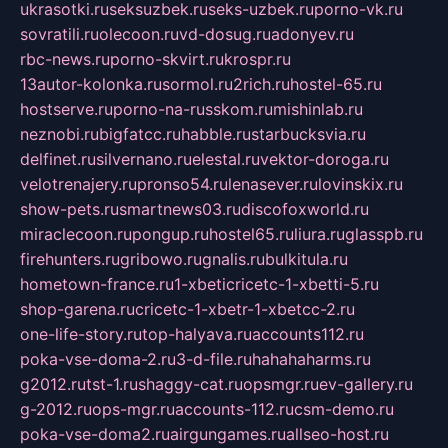
ukrasotki.ru
seksuzbek.ru
seks-uzbek.ru
porno-vk.ru
sovratili.ru
olecoon.ru
vd-dosug.ru
adonyev.ru
rbc-news.ru
porno-skvirt.ru
krospr.ru
13autor-kolonka.ru
sormol.ru
2rich.ru
hostel-65.ru
hostserve.ru
porno-na-russkom.ru
mishinlab.ru
neznobi.ru
bigfatcc.ru
habble.ru
starbucksvia.ru
delfinet.ru
silvernano.ru
elestal.ru
vektor-doroga.ru
velotrenajery.ru
pronso54.ru
lenasever.ru
lovinskix.ru
show-pets.ru
smartnews03.ru
discofoxworld.ru
miraclecoon.ru
pongup.ru
hostel65.ru
liura.ru
glasspb.ru
firehunters.ru
gribowo.ru
gnalis.ru
bulkitula.ru
hometown-france.ru
1-xbeticricetc-1-xbetti-5.ru
shop-garena.ru
cricetc-1-xbetr-1-xbetcc-2.ru
one-life-story.ru
top-halyava.ru
accounts112.ru
poka-vse-doma-2.ru
3-d-file.ru
hahahaharms.ru
g2012.ru
tst-1.ru
shaggy-cat.ru
opsmgr.ru
ev-gallery.ru
g-2012.ru
ops-mgr.ru
accounts-112.ru
csm-demo.ru
poka-vse-doma2.ru
airgungames.ru
allseo-host.ru