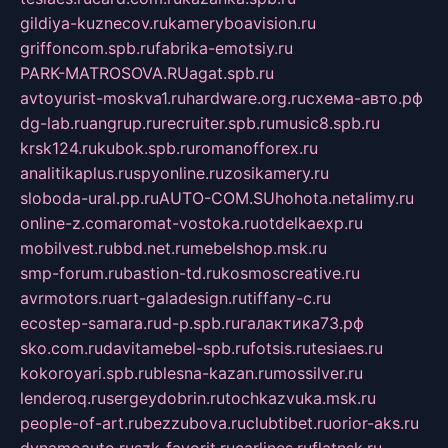
gildiya-kuznecov.ru
kameryboavision.ru
griffoncom.spb.ru
fabrika-emotsiy.ru
PARK-MATROSOVA.RU
agat.spb.ru
avtoyurist-moskva1.ru
hardware.org.ru
схема-авто.рф
dg-lab.ru
angrup.ru
recruiter.spb.ru
music8.spb.ru
krsk124.ru
kubok.spb.ru
romanofforex.ru
analitikaplus.ru
spyonline.ru
zosikamery.ru
sloboda-ural.pp.ru
AUTO-COM.SU
hohota.net
alimy.ru
online-z.com
aromat-vostoka.ru
otdelkaexp.ru
mobilvest.ru
bbd.net.ru
mebelshop.msk.ru
smp-forum.ru
bastion-td.ru
kosmoscreative.ru
avrmotors.ru
art-galadesign.ru
tiffany-c.ru
ecostep-samara.ru
d-p.spb.ru
галактика73.рф
sko.com.ru
davitamebel-spb.ru
fotsis.ru
tesiaes.ru
kokoroyari.spb.ru
blesna-kazan.ru
mossilver.ru
lenderoq.ru
sergeydobrin.ru
tochkazvuka.msk.ru
people-of-art.ru
bezzubova.ru
clubtibet.ru
orior-aks.ru
dynamoauto.ru
szk-favorit.ru
carlines.ru
flatnsk.ru