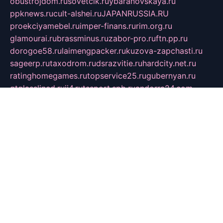
obustrojdom.ru
sovetcik.ru
ybaranovskaya.ru
ppknews.ru
cult-alshei.ru
JAPANRUSSIA.RU
proekciyamebel.ru
imper-finans.ru
rim.org.ru
glamourai.ru
brassminus.ru
zabor-pro.ru
ftn.pp.ru
dorogoe58.ru
laimengpacker.ru
kuzova-zapchasti.ru
sageerp.ru
taxodrom.ru
dsrazvitie.ru
hardcity.net.ru
ratinghomegames.ru
topservice25.ru
gubernyan.ru
gtglasslined.ru
ii4.ru
tssport.spb.ru
andorra24.com
blackwallstreet.ru
oboimos.ru
optim-doors.com.ru
ikuch.ru
nycr.org.ru
npa21.ru
vremya-ch.spb.ru
desert000.ru
ivtorgi.ru
ifiori.ru
catalog-statei.ru
dcv.org.ru
spetsmaster174.ru
ipkameryhiseeu.ru
dum26.ru
ruspol.spb.ru
fr-opendp.ru
kam-solnyshko.ru
cheyenne-arapaho.ru
sevzapmetal.spb.ru
ted-lapidus.spb.ru
parasite-eliminator.ru
sigma-complete.ru
modernworld.ru
dama-moda.ru
eholot-group.ru
sk-nvkz.ru
DRONGOLD.RU
democratia2.ru
i-farmer.ru
mass-sport.org