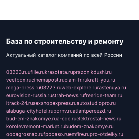
База по строительству и ремонту
Актуальный каталог компаний по всей России
03223.ru
ufille.ru
krasotata.ru
prazdnikdushi.ru
veetbox.ru
cinemapost.ru
ciam-fr.ru
kraft-you.ru
mega-press.ru
03223.ru
web-explore.ru
rastenuya.ru
eurovision-russia.ru
strah-news.ru
freeride-team.ru
itrack-24.ru
sexshopexpress.ru
autostudiopro.ru
alabuga-cityhotel.ru
pornv.ru
atlantpereezd.ru
bud-em-znakomye.ru
a-cdc.ru
elektrostal-news.ru
korolevremont-market.ru
budem-znakomye.ru
oooagrosnab.ru
fpodaso.ru
emfire.ru
pro-otdelky.ru