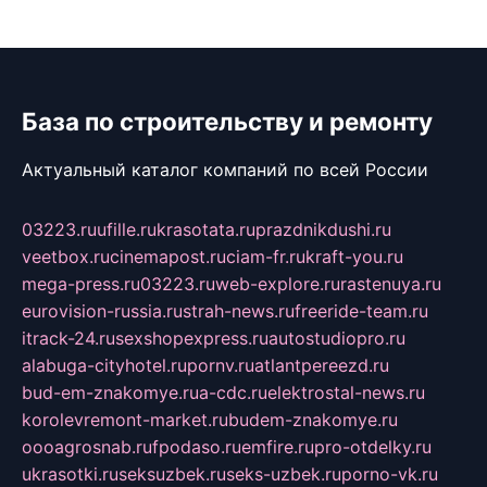
База по строительству и ремонту
Актуальный каталог компаний по всей России
03223.ru
ufille.ru
krasotata.ru
prazdnikdushi.ru
veetbox.ru
cinemapost.ru
ciam-fr.ru
kraft-you.ru
mega-press.ru
03223.ru
web-explore.ru
rastenuya.ru
eurovision-russia.ru
strah-news.ru
freeride-team.ru
itrack-24.ru
sexshopexpress.ru
autostudiopro.ru
alabuga-cityhotel.ru
pornv.ru
atlantpereezd.ru
bud-em-znakomye.ru
a-cdc.ru
elektrostal-news.ru
korolevremont-market.ru
budem-znakomye.ru
oooagrosnab.ru
fpodaso.ru
emfire.ru
pro-otdelky.ru
ukrasotki.ru
seksuzbek.ru
seks-uzbek.ru
porno-vk.ru