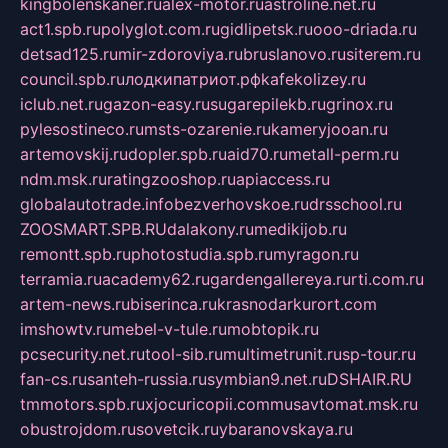
kingbolenskaner.ru
alex-motor.ru
astroline.net.ru
act1.spb.ru
polyglot.com.ru
gidlipetsk.ru
ooo-driada.ru
detsad125.ru
mir-zdoroviya.ru
bruslanovo.ru
siterem.ru
council.spb.ru
лодкипатриот.рф
kafekolizey.ru
iclub.net.ru
gazon-easy.ru
sugarepilekb.ru
grinox.ru
pylesostineco.ru
msts-ozarenie.ru
kameryjooan.ru
artemovskij.ru
dopler.spb.ru
aid70.ru
metall-perm.ru
ndm.msk.ru
ratingzooshop.ru
apiaccess.ru
globalautotrade.info
bezverhovskoe.ru
drsschool.ru
ZOOSMART.SPB.RU
dalakony.ru
medikijob.ru
remontt.spb.ru
photostudia.spb.ru
myragon.ru
terramia.ru
academy62.ru
gardengallereya.ru
rti.com.ru
artem-news.ru
biserinca.ru
krasnodarkurort.com
imshowtv.ru
mebel-v-tule.ru
mobtopik.ru
pcsecurity.net.ru
tool-sib.ru
multimetrunit.ru
sp-tour.ru
fan-cs.ru
santeh-russia.ru
symbian9.net.ru
DSHAIR.RU
tmmotors.spb.ru
xjocuricopii.com
musavtomat.msk.ru
obustrojdom.ru
sovetcik.ru
ybaranovskaya.ru