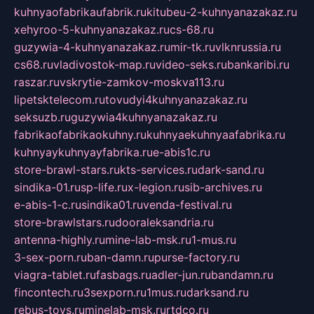
kuhnyaofabrikaufabrik.ru
kitubeu-2-kuhnyanazakaz.ru
xehyroo-5-kuhnyanazakaz.ru
cs-68.ru
guzywia-4-kuhnyanazakaz.ru
mir-tk.ru
vlknrussia.ru
cs68.ru
vladivostok-map.ru
video-seks.ru
bankaribi.ru
raszar.ru
vskrytie-zamkov-moskva113.ru
lipetsktelecom.ru
tovudyi4kuhnyanazakaz.ru
seksuzb.ru
guzywia4kuhnyanazakaz.ru
fabrikaofabrikaokuhny.ru
kuhnyaekuhnyaafabrika.ru
kuhnyaykuhnyayfabrika.ru
e-abis1c.ru
store-brawl-stars.ru
kts-services.ru
dark-sand.ru
sindika-01.ru
sp-life.ru
x-legion.ru
sib-archives.ru
e-abis-1-c.ru
sindika01.ru
venda-festival.ru
store-brawlstars.ru
dooraleksandria.ru
antenna-highly.ru
mine-lab-msk.ru
1-mus.ru
3-sex-porn.ru
ban-damn.ru
purse-factory.ru
viagra-tablet.ru
fasbags.ru
adler-jun.ru
bandamn.ru
fincontech.ru
3sexporn.ru
1mus.ru
darksand.ru
rebus-toys.ru
minelab-msk.ru
rtdco.ru