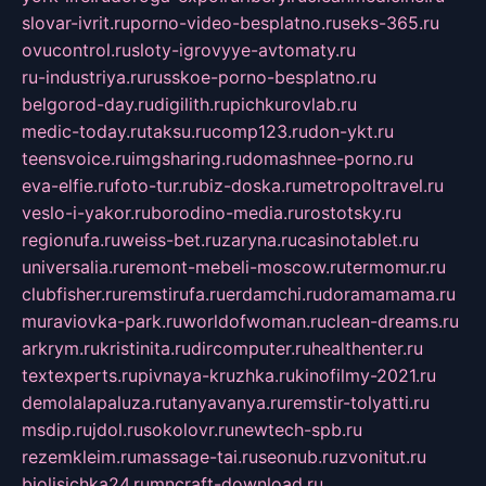
slovar-ivrit.ru
porno-video-besplatno.ru
seks-365.ru
ovucontrol.ru
sloty-igrovyye-avtomaty.ru
ru-industriya.ru
russkoe-porno-besplatno.ru
belgorod-day.ru
digilith.ru
pichkurovlab.ru
medic-today.ru
taksu.ru
comp123.ru
don-ykt.ru
teensvoice.ru
imgsharing.ru
domashnee-porno.ru
eva-elfie.ru
foto-tur.ru
biz-doska.ru
metropoltravel.ru
veslo-i-yakor.ru
borodino-media.ru
rostotsky.ru
regionufa.ru
weiss-bet.ru
zaryna.ru
casinotablet.ru
universalia.ru
remont-mebeli-moscow.ru
termomur.ru
clubfisher.ru
remstirufa.ru
erdamchi.ru
doramamama.ru
muraviovka-park.ru
worldofwoman.ru
clean-dreams.ru
arkrym.ru
kristinita.ru
dircomputer.ru
healthenter.ru
textexperts.ru
pivnaya-kruzhka.ru
kinofilmy-2021.ru
demolalapaluza.ru
tanyavanya.ru
remstir-tolyatti.ru
msdip.ru
jdol.ru
sokolovr.ru
newtech-spb.ru
rezemkleim.ru
massage-tai.ru
seonub.ru
zvonitut.ru
biolisichka24.ru
mncraft-download.ru