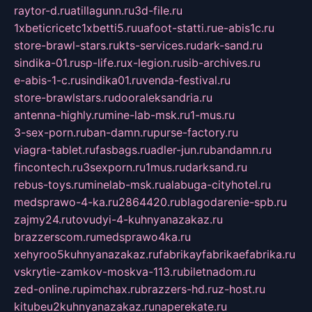
raytor-d.ru
atillagunn.ru
3d-file.ru
1xbeticricetc1xbetti5.ru
uafoot-statti.ru
e-abis1c.ru
store-brawl-stars.ru
kts-services.ru
dark-sand.ru
sindika-01.ru
sp-life.ru
x-legion.ru
sib-archives.ru
e-abis-1-c.ru
sindika01.ru
venda-festival.ru
store-brawlstars.ru
dooraleksandria.ru
antenna-highly.ru
mine-lab-msk.ru
1-mus.ru
3-sex-porn.ru
ban-damn.ru
purse-factory.ru
viagra-tablet.ru
fasbags.ru
adler-jun.ru
bandamn.ru
fincontech.ru
3sexporn.ru
1mus.ru
darksand.ru
rebus-toys.ru
minelab-msk.ru
alabuga-cityhotel.ru
medsprawo-4-ka.ru
2864420.ru
blagodarenie-spb.ru
zajmy24.ru
tovudyi-4-kuhnyanazakaz.ru
brazzerscom.ru
medsprawo4ka.ru
xehyroo5kuhnyanazakaz.ru
fabrikayfabrikaefabrika.ru
vskrytie-zamkov-moskva-113.ru
biletnadom.ru
zed-online.ru
pimchax.ru
brazzers-hd.ru
z-host.ru
kitubeu2kuhnyanazakaz.ru
naperekate.ru