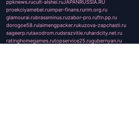
ppknews.ru
cult-alshei.ru
JAPANRUSSIA.RU
proekciyamebel.ru
imper-finans.ru
rim.org.ru
glamourai.ru
brassminus.ru
zabor-pro.ru
ftn.pp.ru
dorogoe58.ru
laimengpacker.ru
kuzova-zapchasti.ru
sageerp.ru
taxodrom.ru
dsrazvitie.ru
hardcity.net.ru
ratinghomegames.ru
topservice25.ru
gubernyan.ru
gtglasslined.ru
ii4.ru
tssport.spb.ru
andorra24.com
blackwallstreet.ru
oboimos.ru
optim-doors.com.ru
ikuch.ru
nycr.org.ru
npa21.ru
vremya-ch.spb.ru
desert000.ru
ivtorgi.ru
ifiori.ru
catalog-statei.ru
dcv.org.ru
spetsmaster174.ru
ipkameryhiseeu.ru
dum26.ru
ruspol.spb.ru
fr-opendp.ru
kam-solnyshko.ru
cheyenne-arapaho.ru
sevzapmetal.spb.ru
ted-lapidus.spb.ru
parasite-eliminator.ru
sigma-complete.ru
modernworld.ru
dama-moda.ru
eholot-group.ru
sk-nvkz.ru
DRONGOLD.RU
democratia2.ru
i-farmer.ru
mass-sport.org
jablonex.spb.ru
bookmess.ru
linkword.ru