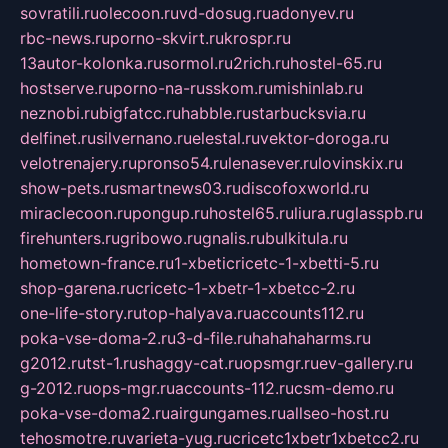
sovratili.ru
olecoon.ru
vd-dosug.ru
adonyev.ru
rbc-news.ru
porno-skvirt.ru
krospr.ru
13autor-kolonka.ru
sormol.ru
2rich.ru
hostel-65.ru
hostserve.ru
porno-na-russkom.ru
mishinlab.ru
neznobi.ru
bigfatcc.ru
habble.ru
starbucksvia.ru
delfinet.ru
silvernano.ru
elestal.ru
vektor-doroga.ru
velotrenajery.ru
pronso54.ru
lenasever.ru
lovinskix.ru
show-pets.ru
smartnews03.ru
discofoxworld.ru
miraclecoon.ru
pongup.ru
hostel65.ru
liura.ru
glasspb.ru
firehunters.ru
gribowo.ru
gnalis.ru
bulkitula.ru
hometown-france.ru
1-xbeticricetc-1-xbetti-5.ru
shop-garena.ru
cricetc-1-xbetr-1-xbetcc-2.ru
one-life-story.ru
top-halyava.ru
accounts112.ru
poka-vse-doma-2.ru
3-d-file.ru
hahahaharms.ru
g2012.ru
tst-1.ru
shaggy-cat.ru
opsmgr.ru
ev-gallery.ru
g-2012.ru
ops-mgr.ru
accounts-112.ru
csm-demo.ru
poka-vse-doma2.ru
airgungames.ru
allseo-host.ru
tehosmotre.ru
varieta-yug.ru
cricetc1xbetr1xbetcc2.ru