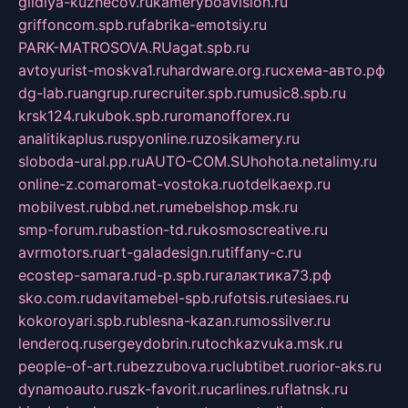
gildiya-kuznecov.ru
kameryboavision.ru
griffoncom.spb.ru
fabrika-emotsiy.ru
PARK-MATROSOVA.RU
agat.spb.ru
avtoyurist-moskva1.ru
hardware.org.ru
схема-авто.рф
dg-lab.ru
angrup.ru
recruiter.spb.ru
music8.spb.ru
krsk124.ru
kubok.spb.ru
romanofforex.ru
analitikaplus.ru
spyonline.ru
zosikamery.ru
sloboda-ural.pp.ru
AUTO-COM.SU
hohota.net
alimy.ru
online-z.com
aromat-vostoka.ru
otdelkaexp.ru
mobilvest.ru
bbd.net.ru
mebelshop.msk.ru
smp-forum.ru
bastion-td.ru
kosmoscreative.ru
avrmotors.ru
art-galadesign.ru
tiffany-c.ru
ecostep-samara.ru
d-p.spb.ru
галактика73.рф
sko.com.ru
davitamebel-spb.ru
fotsis.ru
tesiaes.ru
kokoroyari.spb.ru
blesna-kazan.ru
mossilver.ru
lenderoq.ru
sergeydobrin.ru
tochkazvuka.msk.ru
people-of-art.ru
bezzubova.ru
clubtibet.ru
orior-aks.ru
dynamoauto.ru
szk-favorit.ru
carlines.ru
flatnsk.ru