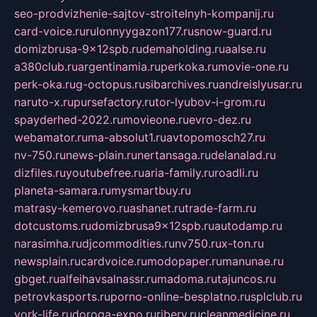
seo-prodvizhenie-sajtov-stroitelnyh-kompanij.ru
card-voice.ru
rulonnyygazon177.ru
snow-guard.ru
domizbrusa-9x12spb.ru
demaholding.ru
aalse.ru
a380club.ru
argentinamia.ru
perkoka.ru
movie-one.ru
perk-oka.ru
g-octopus.ru
sibarchives.ru
andreislyusar.ru
naruto-x.ru
pursefactory.ru
tor-lyubov-i-grom.ru
spayderhed-2022.ru
movieone.ru
evro-dez.ru
webamator.ru
ma-absolut1.ru
avtopomosch27.ru
nv-750.ru
news-plain.ru
nertansaga.ru
delanalad.ru
dizfiles.ru
youtubefree.ru
aria-family.ru
roadli.ru
planeta-samara.ru
mysmartbuy.ru
matrasy-kemerovo.ru
ashanet.ru
trade-farm.ru
dotcustoms.ru
domizbrusa9x12spb.ru
autodamp.ru
narasimha.ru
djcommodities.ru
nv750.ru
x-ton.ru
newsplain.ru
cardvoice.ru
modopaper.ru
manunae.ru
gbget.ru
alfeihavsalnassr.ru
madoma.ru
tajuncos.ru
petrovkasports.ru
porno-online-besplatno.ru
splclub.ru
york-life.ru
doroga-expo.ru
ribery.ru
cleanmedicine.ru