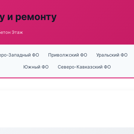
у и ремонту
Бетон Этаж
еро-Западный ФО
Приволжский ФО
Уральский ФО
Южный ФО
Северо-Кавказский ФО