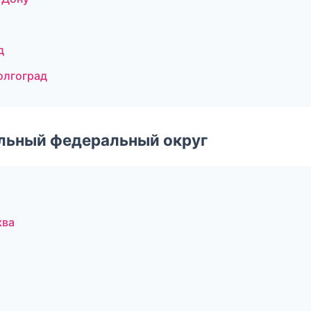
д
олгоград
альный федеральный округ
ква