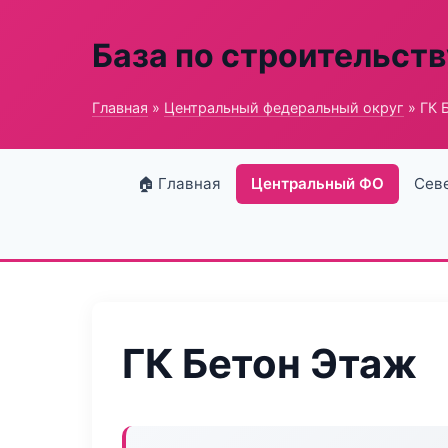
База по строительств
Главная
»
Центральный федеральный округ
» ГК 
🏠 Главная
Центральный ФО
Сев
ГК Бетон Этаж