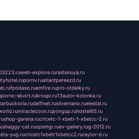
03223.ru
web-explore.ru
rastenuya.ru
tyhotel.ru
pornv.ru
atlantpereezd.ru
b.ru
fpodaso.ru
emfire.ru
pro-otdelky.ru
u
porno-skvirt.ru
krospr.ru
13autor-kolonka.ru
tarbucksvia.ru
delfinet.ru
silvernano.ru
elestal.ru
world.ru
miraclecoon.ru
pongup.ru
hostel65.ru
ru
shop-garena.ru
cricetc-1-xbetr-1-xbetcc-2.ru
ru
shaggy-cat.ru
opsmgr.ru
ev-gallery.ru
g-2012.ru
ieta-yug.ru
cricetc1xbetr1xbetcc2.ru
raytor-d.ru