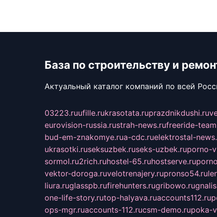
База по строительству и ремон
Актуальный каталог компаний по всей Рос
03223.ru
ufille.ru
krasotata.ru
prazdnikdushi.ru
v
eurovision-russia.ru
strah-news.ru
freeride-team
bud-em-znakomye.ru
a-cdc.ru
elektrostal-news.
ukrasotki.ru
seksuzbek.ru
seks-uzbek.ru
porno-v
sormol.ru
2rich.ru
hostel-65.ru
hostserve.ru
porno
vektor-doroga.ru
velotrenajery.ru
pronso54.ru
le
liura.ru
glasspb.ru
firehunters.ru
gribowo.ru
gnalis
one-life-story.ru
top-halyava.ru
accounts112.ru
p
ops-mgr.ru
accounts-112.ru
csm-demo.ru
poka-v