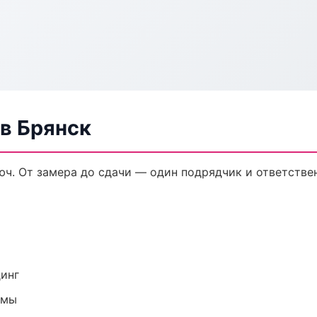
в Брянск
ч. От замера до сдачи — один подрядчик и ответстве
динг
емы