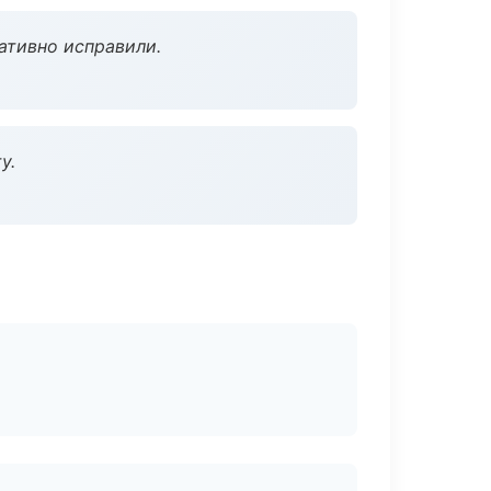
ативно исправили.
у.