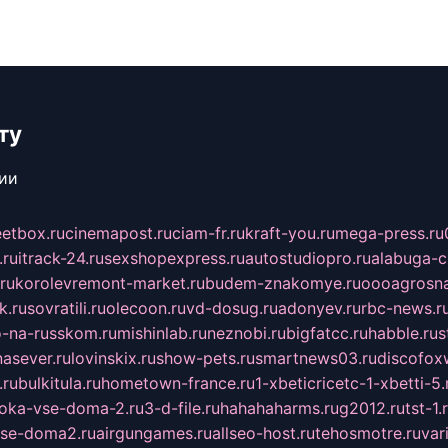
ту
сии
eetbox.ru
cinemapost.ru
ciam-fr.ru
kraft-you.ru
mega-press.ru
.ru
itrack-24.ru
sexshopexpress.ru
autostudiopro.ru
alabuga-ci
ru
korolevremont-market.ru
budem-znakomye.ru
oooagrosna
k.ru
sovratili.ru
olecoon.ru
vd-dosug.ru
adonyev.ru
rbc-news.r
-na-russkom.ru
mishinlab.ru
neznobi.ru
bigfatcc.ru
habble.ru
s
nasever.ru
lovinskix.ru
show-pets.ru
smartnews03.ru
discofox
.ru
bulkitula.ru
hometown-france.ru
1-xbeticricetc-1-xbetti-5.
oka-vse-doma-2.ru
3-d-file.ru
hahahaharms.ru
g2012.ru
tst-1.
se-doma2.ru
airgungames.ru
allseo-host.ru
tehosmotre.ru
var